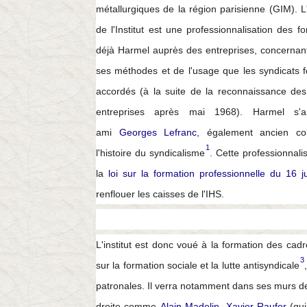
métallurgiques de la région parisienne (GIM). L'
de l'Institut est une professionnalisation des 
déjà Harmel auprès des entreprises, concernant 
ses méthodes et de l'usage que les syndicats fo
accordés (à la suite de la reconnaissance des
entreprises après
mai 1968
). Harmel s'
ami
Georges Lefranc
, également ancien col
1
l'histoire du syndicalisme
. Cette professionnali
la
loi sur la formation professionnelle du 16 ju
renflouer les caisses de l'IHS.
L'institut est donc voué à la formation des cadr
3
sur la formation sociale et la lutte antisyndicale
patronales. Il verra notamment dans ses murs de
droite comme
Alain Madelin
,
Xavier Raufer
(qu