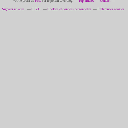
Voir le profil de
FSC
sur le portail Overblog
Top articles
Contact
Signaler un abus
C.G.U.
Cookies et données personnelles
Préférences cookies