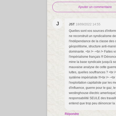
Ajouter un commentaire
J
JST
18/09/2022 14:55
Quelles sont vos sources d'infor
ne reconstruit un syndicalisme de
l'indépendance de la classe des c
géopolitisme, structure anti-marxi
dominante. <br /> -<br /> Faites 
l'impérialisme français !!! Dénonce
mine la base syndicale jusqu'à so
mauvaise analyse de cette guerre.
luttes, quelles souffrances ? <br
système impérialiste !!!<br /> -<br
l'exploitation capitaliste par le
d'influence, guerre pour le gaz, l
westinghouse électric amerloque) ,
responsabilité SEULE des travaill
entend que trop peu dénoncer la p
Répondre