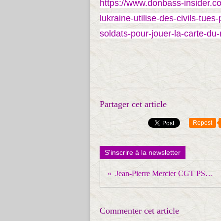
https://www.donbass-insider.c
lukraine-utilise-des-civils-tu
soldats-pour-jouer-la-carte-du
Partager cet article
Repost
S'inscrire à la newsletter
Jean-Pierre Mercier CGT PSA Poissys'explique à la fêtee de l'Huma
Commenter cet article