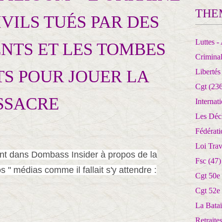
THE
IVILS TUÉS PAR DES
Luttes - 
TS ET LES TOMBES
Crimina
TS POUR JOUER LA
Libertés
Cgt
(236
SSACRE
Internat
Les Déc
Fédérat
Loi Trav
ant dans Dombass Insider à propos de la
Fsc
(47)
" médias comme il fallait s'y attendre :
Cgt 50e
Cgt 52e
La Batai
Retrait