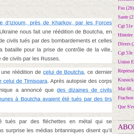
Fsu
(28)
Sante
(2
se d’Izioum, près de Kharkov, par les Forces
Cgt 51e
l’Ukraine nous fait une réédition de Boutcha, en
Histoire
 de civils tués par des bombardements et celles
Divers
(
 bataille pour la prise de contrôle de la ville,
Cgt 53e
 de civils par les Russes.
Union E
Repress
 une réédition de
celui
de Boutcha
, ce dernier
Krasuck
e celui de Timisoara
. Après autopsie des corps
Mai 68_
nnique a annoncé que
des dizaines de civils
Frachon
unes à Boutcha avaient été tués par des tirs
Que S'e
té tués par des fléchettes en métal qui se
ABO
 surprise les médias britanniques disent qu’il