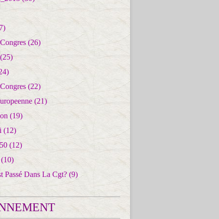
7)
 Congres
(26)
(25)
24)
 Congres
(22)
uropeenne
(21)
ion
(19)
i
(12)
50
(12)
(10)
st Passé Dans La Cgt?
(9)
NNEMENT