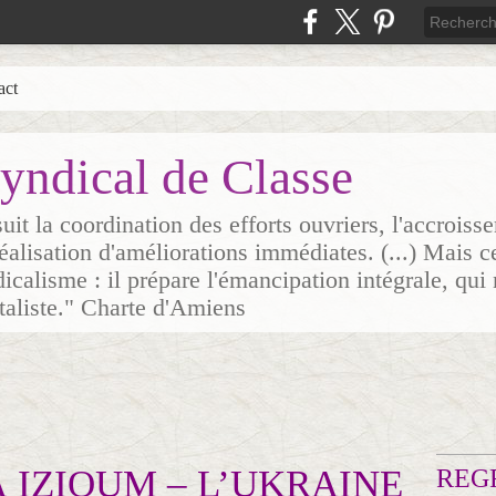
act
yndical de Classe
it la coordination des efforts ouvriers, l'accrois
 réalisation d'améliorations immédiates. (...) Mais c
icalisme : il prépare l'émancipation intégrale, qui 
italiste." Charte d'Amiens
À IZIOUM – L’UKRAINE
REG