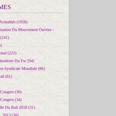
MES
Actualités
(1958)
lisation Du Mouvement Ouvrier -
(241)
)
ional
(221)
larations Du Fsc
(94)
ion Syndicale Mondiale
(86)
ail
(61)
 Congres
(36)
 Congres
(34)
lle Du Rail 2018
(31)
es_2013
(30)