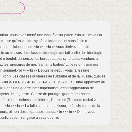
mation. Vous avez mené une enquête sur place ?<br /> -<br /> On
 classe qu'en veillant systématiquement et sans faille à
ouches laborieuses. <br /> _<br /> Vous dérivez dans le
ste au-dessus des classes, idéologie qui fait partie de l'idéologie
votre boulot, dénoncez les bureaucraties syndicales vendues à
z les sinécures de nos "vaillants traitres" .... le réformisme qui
n sommet.<br /> -<br /> Depuis le début, vous faîtes une
 <br /> Les classes ouvrières de l'Ukraine et de la Russie, quelles
 /> -<br /> La RUSSIE N'EST PAS L"URSS !!! La Chine appartient au
 /> Dans une guerre inter-impérialiste, c'est l'aggravation de
s moyens de la guerre. Guerre de partage, guerre des zones
e pétrole, les richesses minières, l'uranium (Rosatom ruskof vs
...<br /> <br /> La lutte contre le nazisme, le fascisme est de la
eurs, et non des oligarques russes. <br /> <br /> On ne vous
articipation française à cette guerre.