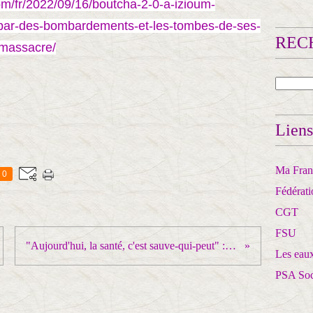
om/fr/2022/09/16/boutcha-2-0-a-izioum-
es-par-des-bombardements-et-les-tombes-de-ses-
RECH
-massacre/
Liens
Ma Franc
0
Fédérat
CGT
FSU
"Aujourd'hui, la santé, c'est sauve-qui-peut" : la CGT des Hautes-Pyrénées appelle à manifester jeudi
Les eaux
PSA So