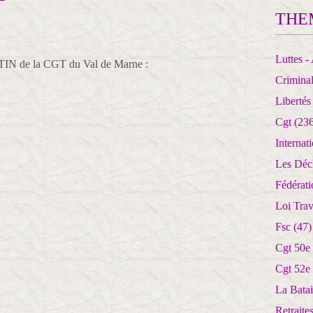
THE
Luttes - 
TIN de la CGT du Val de Marne :
Crimina
Libertés
Cgt
(236
Internat
Les Déc
Fédérat
Loi Trav
Fsc
(47)
Cgt 50e
Cgt 52e
La Batai
Retrait