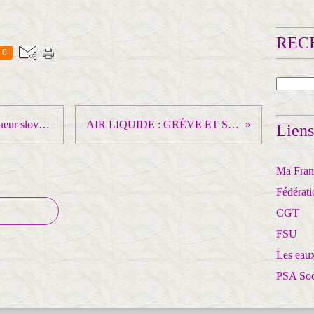
RECH
0
UKRAINE, Robert Fico le vainqueur slovaque de l'élection : Ne manipulez pas les faits, la guerre a commencé avec le massacre d’Ukrainiens russes en 2014 !
AIR LIQUIDE : GRÉVE ET SOLIDARITÉ CONTRE LE MASSACRE SOCIAL DANS LA SANTE A DOMICILE
Liens
Ma Franc
Fédérat
CGT
FSU
Les eaux
PSA So