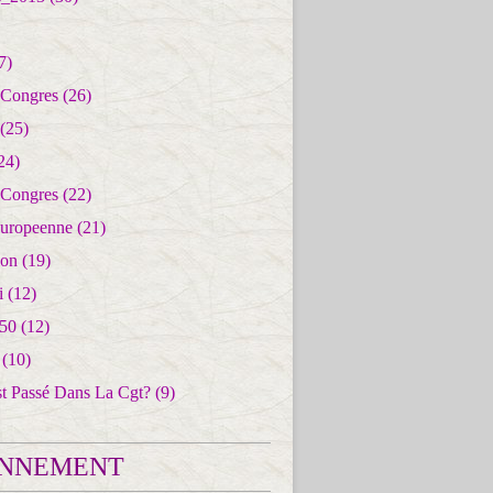
7)
 Congres
(26)
(25)
24)
 Congres
(22)
uropeenne
(21)
ion
(19)
i
(12)
50
(12)
(10)
st Passé Dans La Cgt?
(9)
NNEMENT