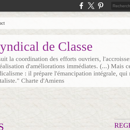
act
yndical de Classe
it la coordination des efforts ouvriers, l'accrois
 réalisation d'améliorations immédiates. (...) Mais c
icalisme : il prépare l'émancipation intégrale, qui 
italiste." Charte d'Amiens
S
REG