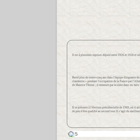
Il est à plusieurs reprises député entre 1926 et 1958 et s
Resté plus de trente-cinq ans dans l'équipe dirigeante du
clandestin » pendant l'occupation de la France par l'Alle
de Maurice Thorez ; il demeure par la suite dans les faits
Il se présente à l'élection présidentielle de 1969, où il 
de peu d'être qualifié au second tour. Il s’agit du meille
T
5
5
o