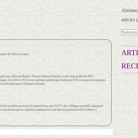
Abonnez-
articles 
ARTI
énateur de 1959 à sa mort.
REC
 parti aux côtés de Maurice Thorez et Benoît Frachon, il est responsable du PCF « 
magne. De 1950 à 1953, il est secrétaire général par intérim du PCF en raison de la maladie 
 l'un des principaux dirigeants du parti.
arrive en troisième position du premier tour avec 21,3 % des suffrages exprimés, manquant 
ur score obtenu par un candidat communiste à une élection présidentielle en France !