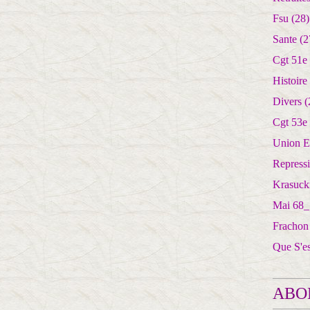
Fsu
(28)
Sante
(2
Cgt 51e
Histoire
Divers
(
Cgt 53e
Union E
Repress
Krasuck
Mai 68_
Frachon
Que S'e
ABO