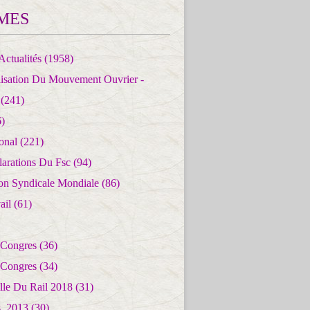
MES
Actualités
(1958)
lisation Du Mouvement Ouvrier -
(241)
)
ional
(221)
larations Du Fsc
(94)
ion Syndicale Mondiale
(86)
ail
(61)
 Congres
(36)
 Congres
(34)
lle Du Rail 2018
(31)
es_2013
(30)