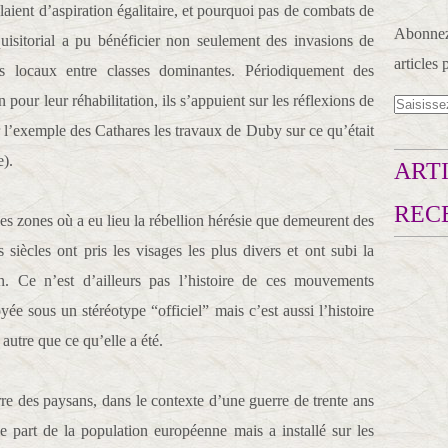
ient d’aspiration égalitaire, et pourquoi pas de combats de
Abonnez-
quisitorial a pu bénéficier non seulement des invasions de
articles 
s locaux entre classes dominantes. Périodiquement des
 pour leur réhabilitation, ils s’appuient sur les réflexions de
r l’exemple des Cathares les travaux de Duby sur ce qu’était
e).
ARTI
REC
 les zones où a eu lieu la rébellion hérésie que demeurent des
 siècles ont pris les visages les plus divers et ont subi la
n. Ce n’est d’ailleurs pas l’histoire de ces mouvements
ée sous un stéréotype “officiel” mais c’est aussi l’histoire
utre que ce qu’elle a été.
rre des paysans, dans le contexte d’une guerre de trente ans
 part de la population européenne mais a installé sur les