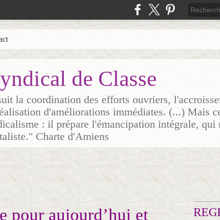
act
yndical de Classe
it la coordination des efforts ouvriers, l'accrois
 réalisation d'améliorations immédiates. (...) Mais c
icalisme : il prépare l'émancipation intégrale, qui 
italiste." Charte d'Amiens
e pour aujourd’hui et
REG