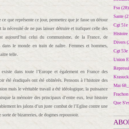
Fsu
(28)
Sante
(2
ce que représente ce jour, permettez que je fasse un détour
Cgt 51e
la nécessité de ne pas laisser détruire et trafiquer celle des
Histoire
u est aujourd’hui celui du communisme, de la France, de
Divers
(
us dans le monde en train de naître. Femmes et hommes,
Cgt 53e
itre telle.
Union E
Repress
l existe dans toute l’Europe et également en France des
Krasuck
r été éradiqués ont été oblitérés. Pensons à l’histoire des
Mai 68_
ion mais le véritable travail a été idéologique, la puissance
Frachon
uisque la mémoire des principaux d’entre eux, leur histoire
Que S'e
urablement les jalons d’un juste combat de l’Eglise contre une
te sorte de bizarreries, de dogmes repoussoir.
ABO