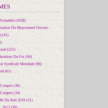
MES
Actualités
(1958)
lisation Du Mouvement Ouvrier -
(241)
)
ional
(221)
larations Du Fsc
(94)
ion Syndicale Mondiale
(86)
ail
(61)
 Congres
(36)
 Congres
(34)
lle Du Rail 2018
(31)
es_2013
(30)