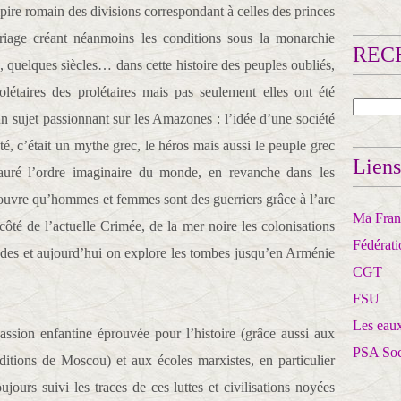
pire romain des divisions correspondant à celles des princes
riage créant néanmoins les conditions sous la monarchie
RECH
, quelques siècles… dans cette histoire des peuples oubliés,
olétaires des prolétaires mais pas seulement elles ont été
5 un sujet passionnant sur les Amazones : l’idée d’une société
, c’était un mythe grec, le héros mais aussi le peuple grec
Liens
tauré l’ordre imaginaire du monde, en revanche dans les
uvre qu’hommes et femmes sont des guerriers grâce à l’arc
Ma Franc
ôté de l’actuelle Crimée, de la mer noire les colonisations
Fédérat
des et aujourd’hui on explore les tombes jusqu’en Arménie
CGT
FSU
Les eaux
assion enfantine éprouvée pour l’histoire (grâce aussi aux
PSA So
ditions de Moscou) et aux écoles marxistes, en particulier
ujours suivi les traces de ces luttes et civilisations noyées