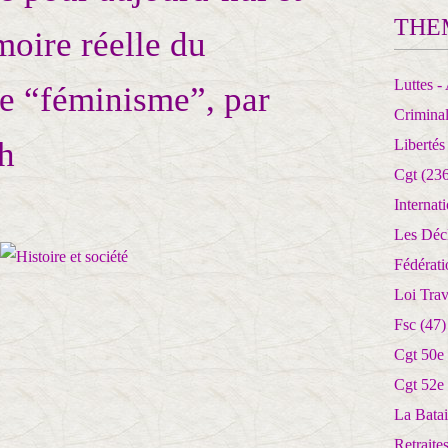
THE
oire réelle du
Luttes - 
e “féminisme”, par
Crimina
ch
Libertés
Cgt
(236
Internat
Les Déc
Fédérat
Loi Trav
Fsc
(47)
Cgt 50e
Cgt 52e
La Batai
Retrait