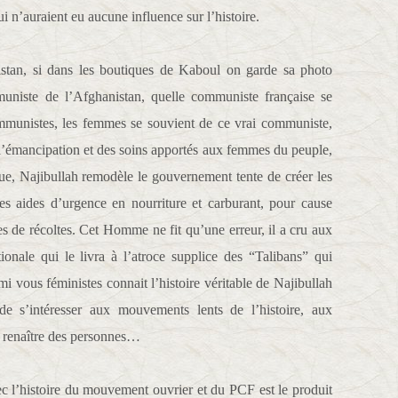
ui n’auraient eu aucune influence sur l’histoire.
nistan, si dans les boutiques de Kaboul on garde sa photo
muniste de l’Afghanistan, quelle communiste française se
mmunistes, les femmes se souvient de ce vrai communiste,
l’émancipation et des soins apportés aux femmes du peuple,
ue, Najibullah remodèle le gouvernement tente de créer les
des aides d’urgence en nourriture et carburant, pour cause
es de récoltes. Cet Homme ne fit qu’une erreur, il a cru aux
onale qui le livra à l’atroce supplice des “Talibans” qui
mi vous féministes connait l’histoire véritable de Najibullah
e s’intéresser aux mouvements lents de l’histoire, aux
ire renaître des personnes…
ec l’histoire du mouvement ouvrier et du PCF est le produit