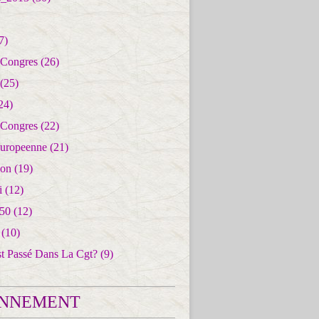
7)
 Congres
(26)
(25)
24)
 Congres
(22)
uropeenne
(21)
ion
(19)
i
(12)
50
(12)
(10)
st Passé Dans La Cgt?
(9)
NNEMENT