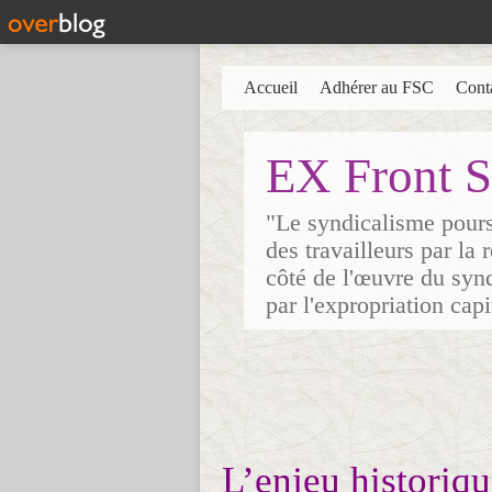
Accueil
Adhérer au FSC
Cont
EX Front S
"Le syndicalisme poursu
des travailleurs par la
côté de l'œuvre du synd
par l'expropriation cap
L’enjeu historiqu