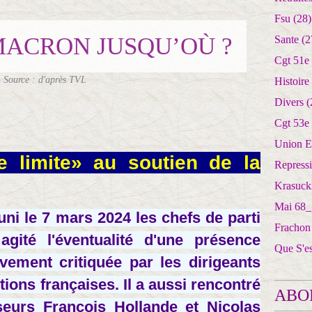
Fsu
(28)
MACRON JUSQU’OÙ ?
Sante
(2
Cgt 51e
Source : d'après TVL
Histoire
Divers
(
Cgt 53e
Union E
 limite» au soutien de la
Repress
Krasuck
Mai 68_
i le 7 mars 2024 les chefs de parti
Frachon
agité l'éventualité d'une présence
Que S'e
ivement critiquée par les dirigeants
ions françaises. Il a aussi rencontré
ABO
seurs François Hollande et Nicolas