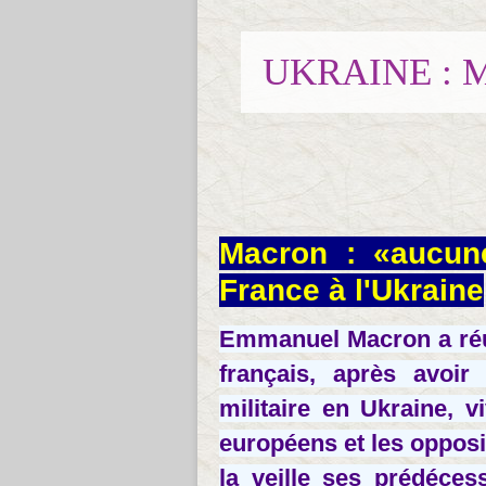
UKRAINE : 
Macron : «aucune
France à l'Ukraine
Emmanuel Macron a réun
français, après avoir 
militaire en Ukraine, v
européens et les opposit
la veille ses prédéces