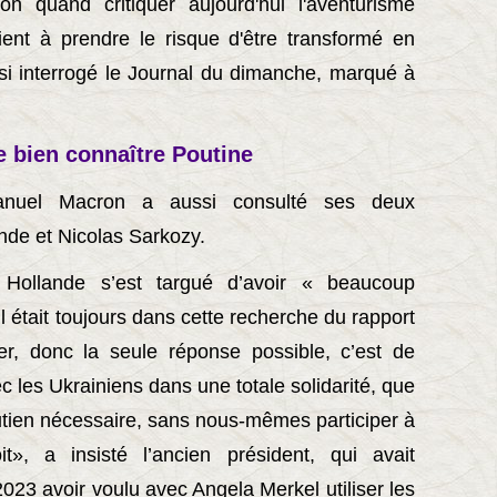
 quand critiquer aujourd'hui l'aventurisme
vient à prendre le risque d'être transformé en
nsi interrogé le Journal du dimanche, marqué à
e bien connaître Poutine
nuel Macron a aussi consulté ses deux
nde et Nicolas Sarkozy.
 Hollande s’est targué d’avoir « beaucoup
l était toujours dans cette recherche du rapport
ner, donc la seule réponse possible, c’est de
les Ukrainiens dans une totale solidarité, que
utien nécessaire, sans nous-mêmes participer à
», a insisté l’ancien président, qui avait
2023 avoir voulu avec Angela Merkel utiliser les