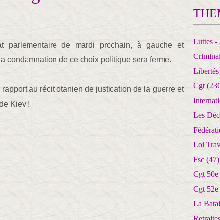
THE
Luttes - 
t parlementaire de mardi prochain, à gauche et
Crimina
 condamnation de ce choix politique sera ferme.
Libertés
Cgt
(236
rapport au récit otanien de justication de la guerre et
Internat
de Kiev !
Les Déc
Fédérat
Loi Trav
Fsc
(47)
Cgt 50e
Cgt 52e
La Batai
Retrait