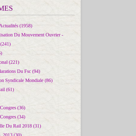
MES
Actualités
(1958)
lisation Du Mouvement Ouvrier -
(241)
)
ional
(221)
larations Du Fsc
(94)
ion Syndicale Mondiale
(86)
ail
(61)
 Congres
(36)
 Congres
(34)
lle Du Rail 2018
(31)
es_2013
(30)