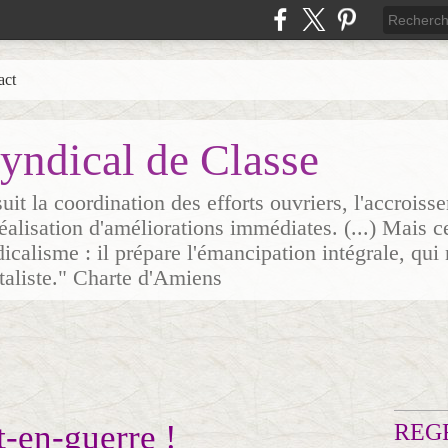
act
yndical de Classe
it la coordination des efforts ouvriers, l'accrois
 réalisation d'améliorations immédiates. (...) Mais c
icalisme : il prépare l'émancipation intégrale, qui 
italiste." Charte d'Amiens
en-guerre !
REG