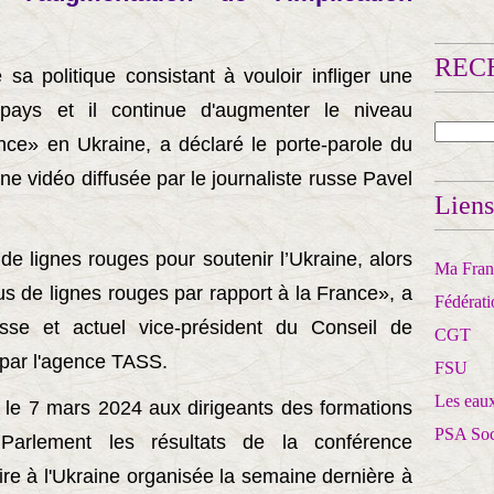
RECH
a politique consistant à vouloir infliger une
 pays et il continue d'augmenter le niveau
ance» en Ukraine, a déclaré le porte-parole du
ne vidéo diffusée par le journaliste russe Pavel
Liens
 de lignes rouges pour soutenir l’Ukraine, alors
Ma Franc
us de lignes rouges par rapport à la France», a
Fédérat
usse et actuel vice-président du Conseil de
CGT
 par l'agence TASS.
FSU
Les eaux
e 7 mars 2024 aux dirigeants des formations
PSA So
 Parlement les résultats de la conférence
aire à l'Ukraine organisée la semaine dernière à