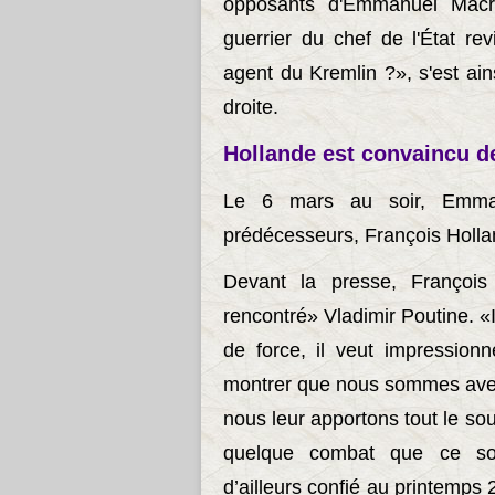
opposants d'Emmanuel Macron
guerrier du chef de l'État re
agent du Kremlin ?», s'est ai
droite.
Hollande est convaincu d
Le 6 mars au soir, Emma
prédécesseurs, François Holla
Devant la presse, François
rencontré» Vladimir Poutine. «I
de force, il veut impression
montrer que nous sommes avec 
nous leur apportons tout le so
quelque combat que ce soit
d’ailleurs confié au printemps 