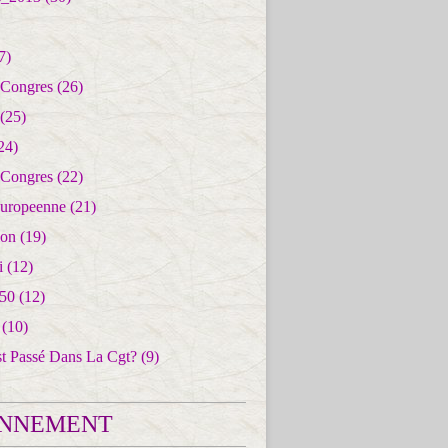
7)
 Congres
(26)
(25)
24)
 Congres
(22)
uropeenne
(21)
ion
(19)
i
(12)
50
(12)
(10)
st Passé Dans La Cgt?
(9)
NNEMENT