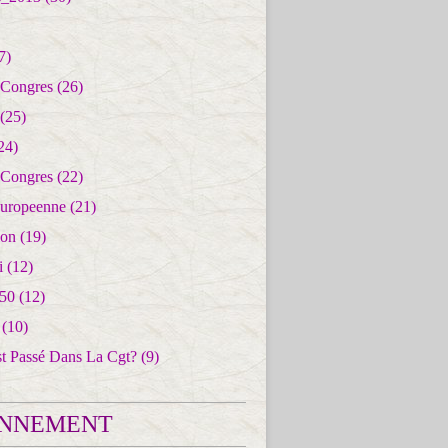
7)
 Congres
(26)
(25)
24)
 Congres
(22)
uropeenne
(21)
ion
(19)
i
(12)
50
(12)
(10)
st Passé Dans La Cgt?
(9)
NNEMENT