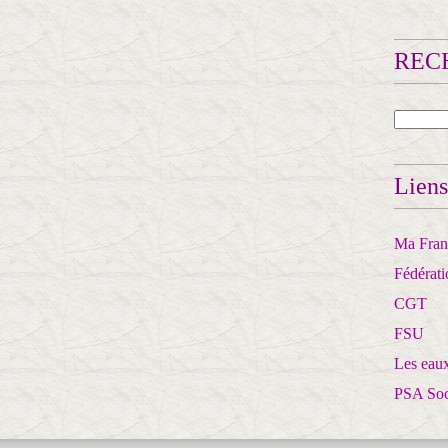
RECH
Liens
Ma Franc
Fédérat
CGT
FSU
Les eaux
PSA So