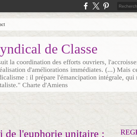
act
yndical de Classe
it la coordination des efforts ouvriers, l'accrois
 réalisation d'améliorations immédiates. (...) Mais c
icalisme : il prépare l'émancipation intégrale, qui 
italiste." Charte d'Amiens
ni de l'euphorie unitaire :
REG