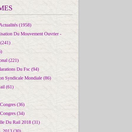
MES
Actualités
(1958)
lisation Du Mouvement Ouvrier -
(241)
)
ional
(221)
larations Du Fsc
(94)
ion Syndicale Mondiale
(86)
ail
(61)
 Congres
(36)
 Congres
(34)
lle Du Rail 2018
(31)
es_2013
(30)