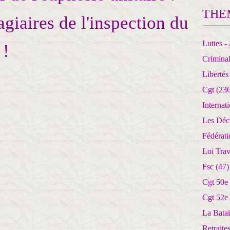
THE
agiaires de l'inspection du
Luttes - 
 !
Crimina
Libertés
Cgt
(236
Internat
Les Déc
Fédérat
Loi Trav
Fsc
(47)
Cgt 50e
Cgt 52e
La Batai
Retrait