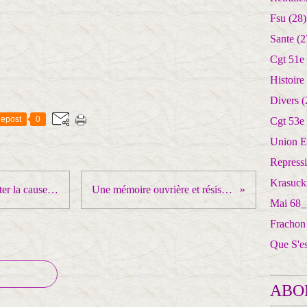
Fsu
(28)
Sante
(2
Cgt 51e
Histoire
Divers
(
epost
0
Cgt 53e
Union E
Repress
Krasuck
PAS d’unité populaire sans affronter la cause profonde des inégalités
Une mémoire ouvrière et résistante ... qui gêne !
Mai 68_
Frachon
Que S'e
ABO