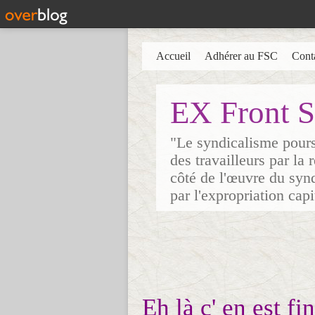
Accueil
Adhérer au FSC
Cont
EX Front S
"Le syndicalisme poursu
des travailleurs par la
côté de l'œuvre du synd
par l'expropriation cap
Eh là c' en est fi