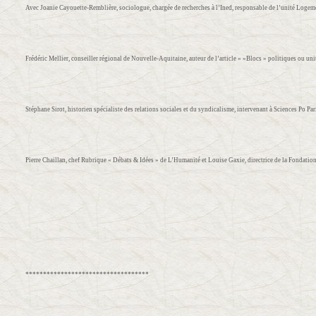
Avec Joanie Cayouette-Remblière, sociologue, chargée de recherches à l’Ined, responsable de l’unité Logement
Frédéric Mellier, conseiller régional de Nouvelle-Aquitaine, auteur de l’article « »Blocs » politiques ou uni
Stéphane Sirot, historien spécialiste des relations sociales et du syndicalisme, intervenant à Sciences Po Par
Pierre Chaillan, chef Rubrique « Débats & Idées » de L’Humanité et Louise Gaxie, directrice de la Fondation
***********************************