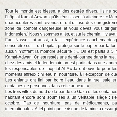
Tout le monde est blessé, à des degrés divers. Ils ne s
l’hôpital Kamal-Adwan, qu’ils réussissent à atteindre : « Mê
quadricoptères sont revenus et ont diffusé des enregistre
zone de combat dangereuse et vous devez vous diriger 
indonésien.” Nous y sommes allés, et sur le chemin, il y avai
Fadi Nasser, lui aussi, a fait l’expérience cauchemardesq
censé être sûr – un hôpital, protégé sur le papier par la loi 
aucun n’offrant la moindre sécurité : « On est partis à 5 
Kamal-Adwan. On est restés une demi-journée dans la rue, 
chez des amis et le lendemain on est partis dans une anne
les responsables de l’hôpital Al-Awda ont ouverte pour l
moments affreux : ni eau ni nourriture, à l’exception de q
Les enfants ont fini par boire l’eau dans la rue, sale e
centaines de personnes dans cette annexe. »
Les trois villes du nord de la bande de Gaza et les centaine
habitant encore sont soumises à un véritable siège : ri
octobre. Pas de nourriture, pas de médicaments, p
internationales. À tel point que le risque de famine a ressurgi