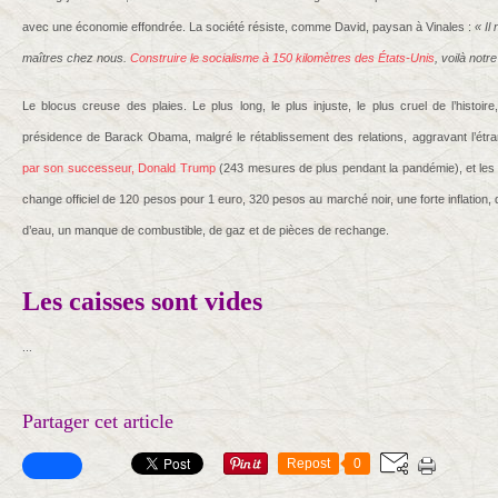
avec une économie effondrée. La société résiste, comme David, paysan à Vinales :
« Il
maîtres chez nous.
Construire le socialisme à 150 kilomètres des États-Unis
, voilà notre
Le blocus creuse des plaies. Le plus long, le plus injuste, le plus cruel de l’histoi
présidence de Barack Obama, malgré le rétablissement des relations, aggravant l’étrang
par son successeur, Donald Trump
(243 mesures de plus pendant la pandémie), et les
change officiel de 120 pesos pour 1 euro, 320 pesos au marché noir, une forte inflation,
d’eau, un manque de combustible, de gaz et de pièces de rechange.
Les caisses sont vides
...
Partager cet article
Repost
0