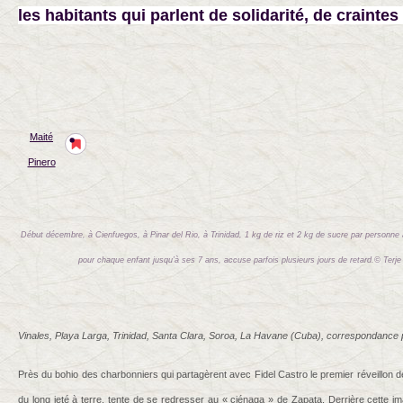
les habitants qui parlent de solidarité, de craintes 
Maité
Pinero
Début décembre, à Cienfuegos, à Pinar del Rio, à Trinidad, 1 kg de riz et 2 kg de sucre par personne avai
pour chaque enfant jusqu’à ses 7 ans, accuse parfois plusieurs jours de retard.© Terje
Vinales, Playa Larga, Trinidad, Santa Clara, Soroa, La Havane (Cuba), correspondance pa
Près du bohio des charbonniers qui partagèrent avec Fidel Castro le premier réveillon de
du long jeté à terre, tente de se redresser au « ciénaga » de Zapata. Derrière cette i