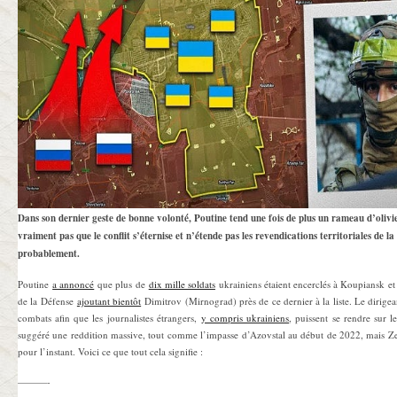
Dans son dernier geste de bonne volonté, Poutine tend une fois de plus un rameau d’olivie
vraiment pas que le conflit s’éternise et n’étende pas les revendications territoriales de l
probablement.
Poutine
a annoncé
que plus de
dix mille soldats
ukrainiens étaient encerclés à Koupiansk e
de la Défense
ajoutant bientôt
Dimitrov (Mirnograd) près de ce dernier à la liste. Le dirigea
combats afin que les journalistes étrangers,
y compris ukrainiens
, puissent se rendre sur 
suggéré une reddition massive, tout comme l’impasse d’Azovstal au début de 2022, mais Ze
pour l’instant. Voici ce que tout cela signifie :
———-