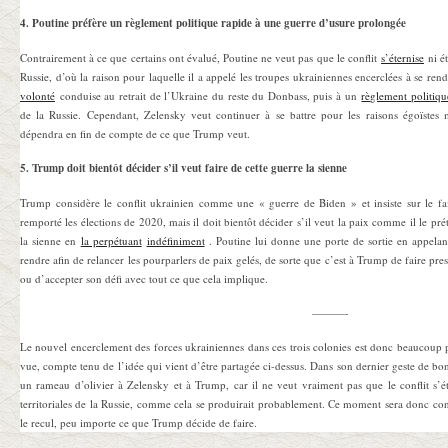
4. Poutine préfère un règlement politique rapide à une guerre d’usure prolongée
Contrairement à ce que certains ont évalué, Poutine ne veut pas que le conflit
s’éternise
ni ét
Russie, d’où la raison pour laquelle il a appelé les troupes ukrainiennes encerclées à se rend
volonté
conduise au retrait de l’Ukraine du reste du Donbass, puis à un
règlement politiqu
de la Russie. Cependant, Zelensky veut continuer à se battre pour les raisons égoïstes 
dépendra en fin de compte de ce que Trump veut.
5. Trump doit bientôt décider s’il veut faire de cette guerre la sienne
Trump considère le conflit ukrainien comme une « guerre de Biden » et insiste sur le fait 
remporté les élections de 2020, mais il doit bientôt décider s’il veut la paix comme il le prét
la sienne en
la perpétuant
indéfiniment
. Poutine lui donne une porte de sortie en appelant
rendre afin de relancer les pourparlers de paix gelés, de sorte que c’est à Trump de faire pr
ou d’accepter son défi avec tout ce que cela implique.
———-
Le nouvel encerclement des forces ukrainiennes dans ces trois colonies est donc beaucoup p
vue, compte tenu de l’idée qui vient d’être partagée ci-dessus. Dans son dernier geste de bo
un rameau d’olivier à Zelensky et à Trump, car il ne veut vraiment pas que le conflit s’ét
territoriales de la Russie, comme cela se produirait probablement. Ce moment sera donc c
le recul, peu importe ce que Trump décide de faire.