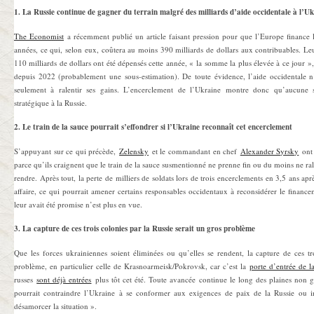
1. La Russie continue de gagner du terrain malgré des milliards d’aide occidentale à l’U
The Economist
a récemment publié un article faisant pression pour que l’Europe finance 
années, ce qui, selon eux, coûtera au moins 390 milliards de dollars aux contribuables. Le
110 milliards de dollars ont été dépensés cette année, « la somme la plus élevée à ce jour »,
depuis 2022 (probablement une sous-estimation). De toute évidence, l’aide occidentale n’
seulement à ralentir ses gains. L’encerclement de l’Ukraine montre donc qu’aucune 
stratégique à la Russie.
2. Le train de la sauce pourrait s’effondrer si l’Ukraine reconnaît cet encerclement
S’appuyant sur ce qui précède,
Zelensky
et le commandant en chef
Alexander Syrsky
ont 
parce qu’ils craignent que le train de la sauce susmentionné ne prenne fin ou du moins ne rale
rendre. Après tout, la perte de milliers de soldats lors de trois encerclements en 3,5 ans ap
affaire, ce qui pourrait amener certains responsables occidentaux à reconsidérer le finance
leur avait été promise n’est plus en vue.
3. La capture de ces trois colonies par la Russie serait un gros problème
Que les forces ukrainiennes soient éliminées ou qu’elles se rendent, la capture de ces tr
problème, en particulier celle de Krasnoarmeisk/Pokrovsk, car c’est la
porte d’entrée de 
russes
sont déjà entrées
plus tôt cet été. Toute avancée continue le long des plaines non 
pourrait contraindre l’Ukraine à se conformer aux exigences de paix de la Russie ou inc
désamorcer la situation ».