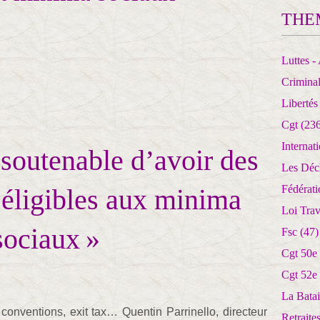
THE
Luttes - 
Crimina
Libertés
Cgt
(236
Internat
 soutenable d’avoir des
Les Déc
Fédérat
 éligibles aux minima
Loi Trav
sociaux »
Fsc
(47)
Cgt 50e
Cgt 52e
La Batai
, conventions, exit tax… Quentin Parrinello, directeur
Retrait