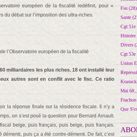
ervatoire européen de la fiscalité redéfinit, pour «
Fsu
(28)
 du débat sur l’imposition des ultra-riches.
Sante
(2
Cgt 51e
Histoire
Divers
(
de l’Observatoire européen de la fiscalité
Cgt 53e
Union E
 milliardaires les plus riches, 18 ont installé leur
Repress
 deux autres sont en conflit avec le fisc. Ce ratio
Krasuck
Mai 68_
Frachon
ir la réponse finale sur la résidence fiscale. Il n’y a
Que S'e
temps, on s’est posé la question pour Bernard Arnault.
iscal belge, puis français, puis belge, puis français.
ABO
été démenti, puis ça a été contre-démenti. De fait, c’est