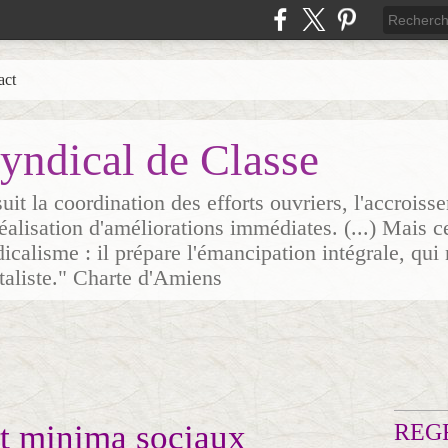
act
yndical de Classe
it la coordination des efforts ouvriers, l'accrois
 réalisation d'améliorations immédiates. (...) Mais c
icalisme : il prépare l'émancipation intégrale, qui 
italiste." Charte d'Amiens
 et minima sociaux
REG