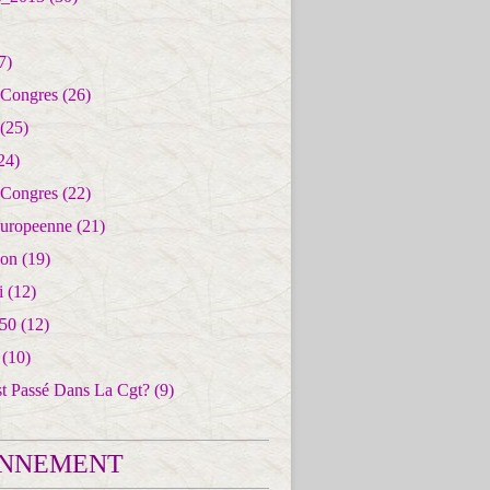
7)
 Congres
(26)
(25)
24)
 Congres
(22)
uropeenne
(21)
ion
(19)
i
(12)
50
(12)
(10)
st Passé Dans La Cgt?
(9)
NNEMENT