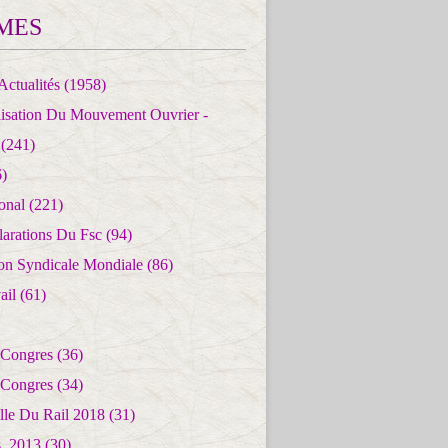
MES
Actualités
(1958)
lisation Du Mouvement Ouvrier -
(241)
)
ional
(221)
larations Du Fsc
(94)
ion Syndicale Mondiale
(86)
ail
(61)
 Congres
(36)
 Congres
(34)
lle Du Rail 2018
(31)
es_2013
(30)