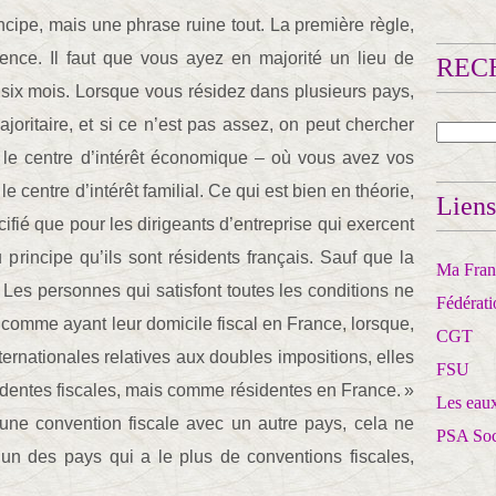
cipe, mais une phrase ruine tout. La première règle,
dence. Il faut que vous ayez en majorité un lieu de
RECH
six mois. Lorsque vous résidez dans plusieurs pays,
joritaire, et si ce n’est pas assez, on peut chercher
rd le centre d’intérêt économique – où vous avez vos
e centre d’intérêt familial. Ce qui est bien en théorie,
Liens
écifié que pour les dirigeants d’entreprise qui exercent
 principe qu’ils sont résidents français. Sauf que la
Ma Franc
Les personnes qui satisfont toutes les conditions ne
Fédérat
 comme ayant leur domicile fiscal en France, lorsque,
CGT
ternationales relatives aux doubles impositions, elles
FSU
dentes fiscales, mais comme résidentes en France. »
Les eaux
 une convention fiscale avec un autre pays, cela ne
PSA So
n des pays qui a le plus de conventions fiscales,