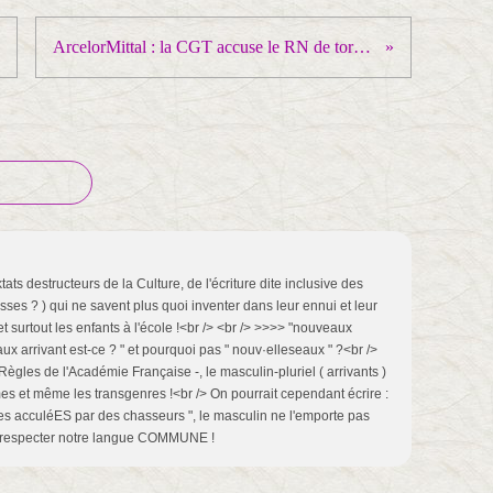
ArcelorMittal : la CGT accuse le RN de torpiller la nationalisation par une « stratégie d’obstruction »
ats destructeurs de la Culture, de l'écriture dite inclusive des
ses ? ) qui ne savent plus quoi inventer dans leur ennui et leur
et surtout les enfants à l'école !<br /> <br /> >>>> "nouveaux
eaux arrivant est-ce ? " et pourquoi pas " nouv·elleseaux " ?<br />
Règles de l'Académie Française -, le masculin-pluriel ( arrivants )
s et même les transgenres !<br /> On pourrait cependant écrire :
hes acculéES par des chasseurs ", le masculin ne l'emporte pas
de respecter notre langue COMMUNE !