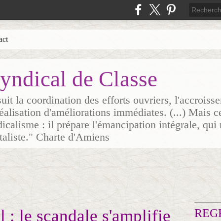
act
yndical de Classe
it la coordination des efforts ouvriers, l'accrois
 réalisation d'améliorations immédiates. (...) Mais c
icalisme : il prépare l'émancipation intégrale, qui 
italiste." Charte d'Amiens
l : le scandale s'amplifie
REG