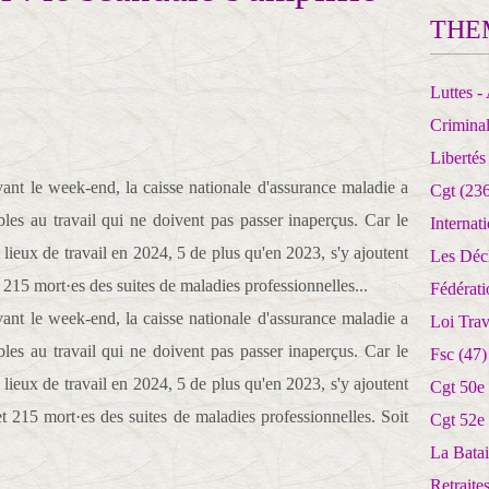
THE
Luttes - 
Crimina
Libertés
ant le week-end, la caisse nationale d'assurance maladie a
Cgt
(236
bles au travail qui ne doivent pas passer inaperçus. Car le
Internat
 lieux de travail en 2024, 5 de plus qu'en 2023, s'y ajoutent
Les Déc
 215 mort·es des suites de maladies professionnelles...
Fédérat
ant le week-end, la caisse nationale d'assurance maladie a
Loi Trav
bles au travail qui ne doivent pas passer inaperçus. Car le
Fsc
(47)
 lieux de travail en 2024, 5 de plus qu'en 2023, s'y ajoutent
Cgt 50e
et 215 mort·es des suites de maladies professionnelles. Soit
Cgt 52e
La Batai
Retrait