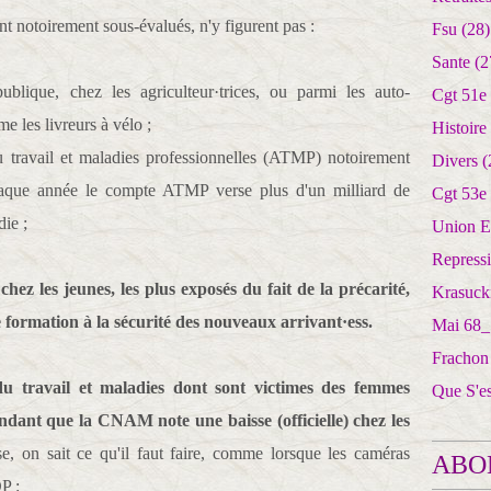
t notoirement sous-évalués, n'y figurent pas :
Fsu
(28)
Sante
(2
ublique, chez les agriculteur·trices, ou parmi les auto-
Cgt 51e
e les livreurs à vélo ;
Histoire
 travail et maladies professionnelles (ATMP) notoirement
Divers
(
haque année le compte ATMP verse plus d'un milliard de
Cgt 53e
ie ;
Union E
Repress
 chez les jeunes, les plus exposés du fait de la précarité,
Krasuck
 formation à la sécurité des nouveaux arrivant·ess.
Mai 68_
Frachon
du travail et maladies dont sont victimes des femmes
Que S'e
ant que la CNAM note une baisse (officielle) chez les
, on sait ce qu'il faut faire, comme lorsque les caméras
ABO
P :