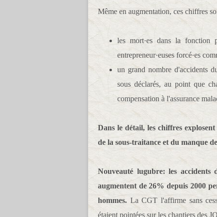
Même en augmentation, ces chiffres son
les mort·es dans la fonction p
entrepreneur·euses forcé·es comm
un grand nombre d'accidents du
sous déclarés, au point que c
compensation à l'assurance malad
Dans le détail, les chiffres explosent
de la sous-traitance et du manque de
Nouveauté lugubre: les accidents 
augmentent de 26% depuis 2000 pend
hommes.
La CGT l'affirme sans cesse
étaient pointées sur les chantiers des JO