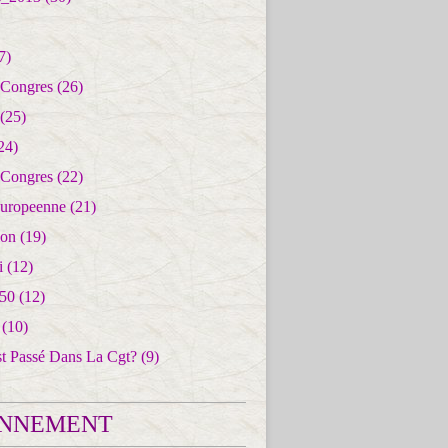
7)
 Congres
(26)
(25)
24)
 Congres
(22)
uropeenne
(21)
ion
(19)
i
(12)
50
(12)
(10)
st Passé Dans La Cgt?
(9)
NNEMENT