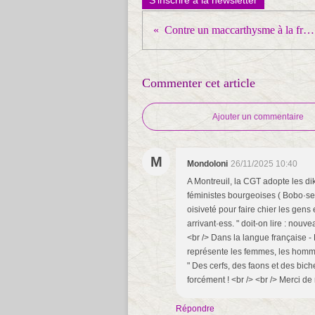
S'inscrire à la newsletter
Contre un maccarthysme à la française : pour tous les Julien Théry à venir
Commenter cet article
Ajouter un commentaire
M
Mondoloni
26/11/2025 10:40
A Montreuil, la CGT adopte les dikt
féministes bourgeoises ( Bobo·ses
oisiveté pour faire chier les gens 
arrivant·ess. " doit-on lire : nouv
<br /> Dans la langue française - 
représente les femmes, les homme
" Des cerfs, des faons et des bic
forcément ! <br /> <br /> Merci 
Répondre