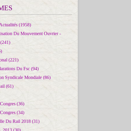
MES
Actualités
(1958)
lisation Du Mouvement Ouvrier -
(241)
)
ional
(221)
larations Du Fsc
(94)
ion Syndicale Mondiale
(86)
ail
(61)
 Congres
(36)
 Congres
(34)
lle Du Rail 2018
(31)
es_2013
(30)