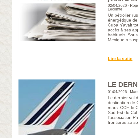
02/04/2026
-
Roge
Lecomte
Un pétrolier rus
énergétique de
Cuba n’avait to
accès à ses ap
habituels. Sous
Mexique a sus
Lire la suite
LE DERN
01/04/2026
-
Manu
Le dernier vol 
destination de 
mars. CCF, le 
Sud-Est de Cub
l’association 
frontières se s