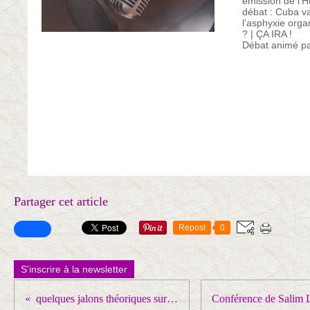
émission de l’H
débat : Cuba va
l’asphyxie orga
? | ÇA IRA !
Débat animé pa
Partager cet article
Repost
0
S'inscrire à la newsletter
quelques jalons théoriques sur la fin de l’unipolarité, l’impérialisme et le socialisme à la chinoise…