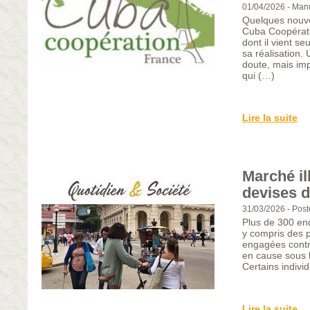
01/04/2026
-
Manu
Quelques nouve
Cuba Coopérati
dont il vient s
sa réalisation. 
doute, mais imp
qui (…)
Lire la suite
Marché il
devises d
31/03/2026
-
Post
Plus de 300 en
y compris des 
engagées cont
en cause sous l
Certains indivi
Lire la suite