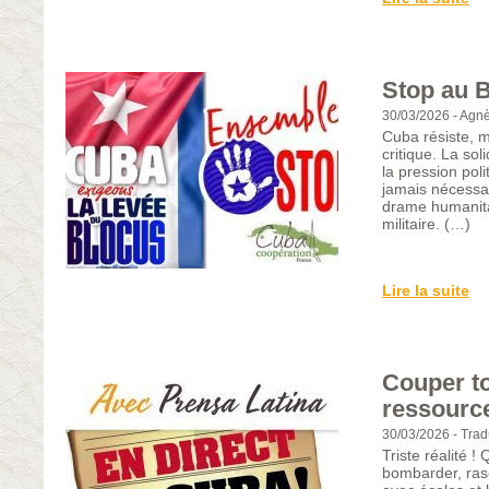
Stop au B
30/03/2026
-
Agnè
Cuba résiste, ma
critique. La sol
la pression pol
jamais nécessai
drame humanita
militaire. (…)
Lire la suite
Couper to
ressourc
30/03/2026
-
Trad
Triste réalité 
bombarder, rase