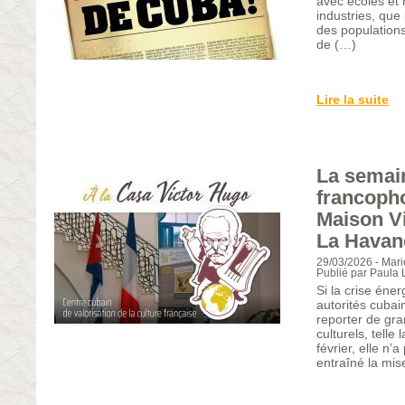
avec écoles et 
industries, que
des populations
de (…)
Lire la suite
La semain
francopho
Maison V
La Havan
29/03/2026
-
Mari
Publié par Paula
Si la crise éner
autorités cubai
reporter de gr
culturels, telle 
février, elle n’
entraîné la mis