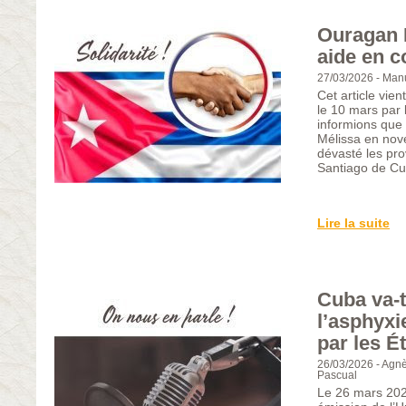
Ouragan 
aide en c
27/03/2026
-
Manu
Cet article vien
le 10 mars par
informions que 
Mélissa en nov
dévasté les pro
Santiago de Cu
Lire la suite
Cuba va-t
l’asphyxi
par les É
26/03/2026
-
Agnè
Pascual
Le 26 mars 2026