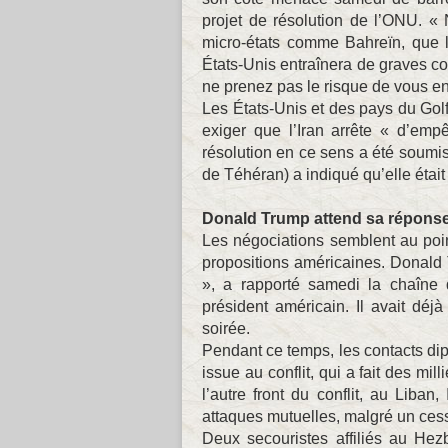
projet de résolution de l’ONU. «
micro-états comme Bahreïn, que le
États-Unis entraînera de graves co
ne prenez pas le risque de vous en p
Les États-Unis et des pays du Golf
exiger que l’Iran arrête « d’emp
résolution en ce sens a été soumis
de Téhéran) a indiqué qu’elle était 
Donald Trump attend sa répons
Les négociations semblent au poin
propositions américaines. Donald 
», a rapporté samedi la chaîne d
président américain. Il avait déjà
soirée.
Pendant ce temps, les contacts dip
issue au conflit, qui a fait des mil
l’autre front du conflit, au Liban
attaques mutuelles, malgré un cesse
Deux secouristes affiliés au Hez