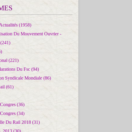
MES
Actualités
(1958)
lisation Du Mouvement Ouvrier -
(241)
)
ional
(221)
larations Du Fsc
(94)
ion Syndicale Mondiale
(86)
ail
(61)
 Congres
(36)
 Congres
(34)
lle Du Rail 2018
(31)
es_2013
(30)