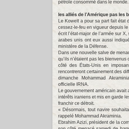
pétrole consommé dans le monde.
les alliés de l’Amérique pas les
Le Koweït a pour sa part fait état
cessez-le-feu en vigueur depuis le 8
écrit l’état-major de l’armée sur 
arabes unis ont eux aussi indiqué
ministère de la Défense.
Dans une nouvelle salve de menaces
qu’ils n’étaient pas les bienvenus
côté des États-Unis en imposan
rencontreront certainement des dif
dimanche Mohammad Akraminia,
officielle IRNA.
Le gouvernement américain avait a
intérêts iraniens et mis en garde l
franchir ce détroit.
« Désormais, tout navire souhait
rappelé Mohammad Akraminia.
Ebrahim Azizi, président de la com
son côté menacé samedi de barrer