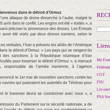
 bienvenus dans le détroit d’Ormuz
RECH
 d’une attaque de drone dimanche à l’aube, malgré le
 avril dans le conflit. Les engins ont été « traités », a
X, sans préciser la provenance des drones. Les Émirats
 avoir été visés par deux drones iraniens, selon le
Liens
 verbales, l’Iran a prévenu les alliés de l’Amérique
 dans le détroit d’Ormuz. « Les pays qui se rangent du
t des sanctions à la République islamique d’Iran
Ma Franc
ficultés pour traverser le détroit d’Ormuz », a menacé
 responsable de l’armée iranienne, à l’agence
Fédérat
CGT
nnoncé le 1er mai de nouvelles sanctions contre les
FSU
es navires qui paieraient les autorités de Téhéran pour
Les eaux
ant le traverser devra se coordonner avec nous », a
PSA So
mission du Parlement sur la sécurité nationale, a de
 l’accès du détroit aux pays qui soutiendraient un