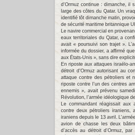
d’Ormuz continue : dimanche, il s’
large des côtes du Qatar. Un vraqu
identifié tôt dimanche matin, provo
de sécurité maritime britannique
Le navire commercial en provenanc
eaux territoriales du Qatar, a conf
avait « poursuivi son trajet ». L
informée du dossier, a affirmé que
aux États-Unis », sans dire explicit
En riposte aux attaques israélo-am
détroit d’Ormuz autorisant au co
attaque contre des pétroliers et
riposte contre l’un des centres am
ennemis », avait prévenu samed
Révolution, l’armée idéologique d
Le commandant réagissait aux a
contre deux pétroliers iraniens
iraniens depuis le 13 avril. L’armé
avion de chasse les deux bâtim
d’accès au détroit d’Ormuz, par