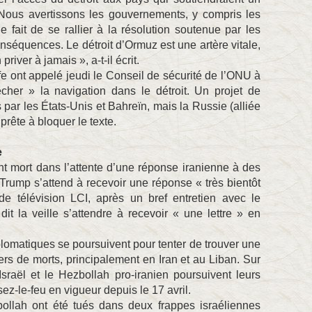
 Nous avertissons les gouvernements, y compris les
 fait de se rallier à la résolution soutenue par les
nséquences. Le détroit d’Ormuz est une artère vitale,
river à jamais », a-t-il écrit.
e ont appelé jeudi le Conseil de sécurité de l’ONU à
êcher » la navigation dans le détroit. Un projet de
 par les États-Unis et Bahreïn, mais la Russie (alliée
prête à bloquer le texte.
e
t mort dans l’attente d’une réponse iranienne à des
Trump s’attend à recevoir une réponse « très bientôt
e télévision LCI, après un bref entretien avec le
 dit la veille s’attendre à recevoir « une lettre » en
lomatiques se poursuivent pour tenter de trouver une
liers de morts, principalement en Iran et au Liban. Sur
, Israël et le Hezbollah pro-iranien poursuivent leurs
z-le-feu en vigueur depuis le 17 avril.
bollah ont été tués dans deux frappes israéliennes