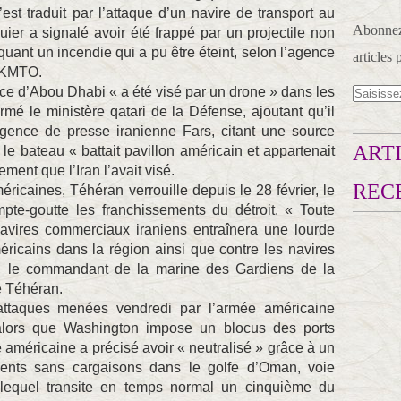
est traduit par l’attaque d’un navire de transport au
Abonnez-
ier a signalé avoir été frappé par un projectile non
quant un incendie qui a pu être éteint, selon l’agence
articles 
 UKMTO.
e d’Abou Dhabi « a été visé par un drone » dans les
irmé le ministère qatari de la Défense, ajoutant qu’il
’agence de presse iranienne Fars, citant une source
ARTI
 le bateau « battait pavillon américain et appartenait
ement que l’Iran l’avait visé.
REC
éricaines, Téhéran verrouille depuis le 28 février, le
mpte-goutte les franchissements du détroit. « Toute
 navires commerciaux iraniens entraînera une lourde
éricains dans la région ainsi que contre les navires
i le commandant de la marine des Gardiens de la
e Téhéran.
ttaques menées vendredi par l’armée américaine
, alors que Washington impose un blocus des ports
e américaine a précisé avoir « neutralisé » grâce à un
ents sans cargaisons dans le golfe d’Oman, voie
 lequel transite en temps normal un cinquième du