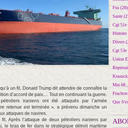
Fsu
(28)
Sante
(2
Cgt 51e
Histoire
Divers
(
Cgt 53e
Union E
Repress
Krasuck
Mai 68_
 qu’à un fil, Donald Trump dit attendre de connaître la
Frachon
tion d’accord de paix… Tout en continuant la guerre.
pétroliers iraniens ont été attaqués par l’armée
Que S'e
tre retenue est terminée », a prévenu dimanche un
aux attaques de navires.
fil. Après l’attaque de deux pétroliers iraniens par
ABO
 le bras de fer dans le stratégique détroit maritime