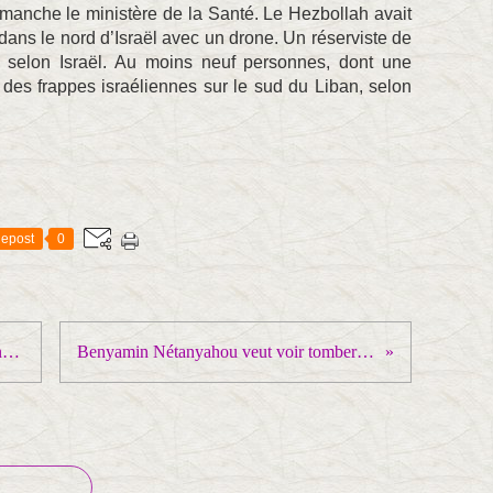
imanche le ministère de la Santé. Le Hezbollah avait
dans le nord d’Israël avec un drone. Un réserviste de
, selon Israël. Au moins neuf personnes, dont une
s des frappes israéliennes sur le sud du Liban, selon
epost
0
Comment la Russie peut-elle gagner une nouvelle guerre mondiale ?
Benyamin Nétanyahou veut voir tomber le pouvoir iranien et ses « supplétifs »