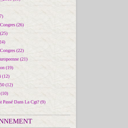
7)
 Congres
(26)
(25)
24)
 Congres
(22)
uropeenne
(21)
ion
(19)
i
(12)
50
(12)
(10)
st Passé Dans La Cgt?
(9)
NNEMENT