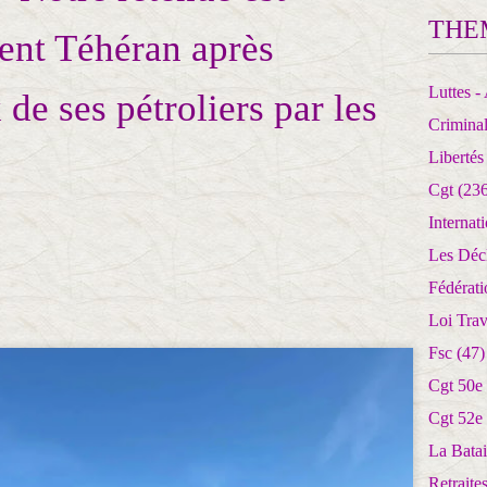
THE
ient Téhéran après
Luttes - 
 de ses pétroliers par les
Crimina
Libertés
Cgt
(236
Internat
Les Déc
Fédérat
Loi Trav
Fsc
(47)
Cgt 50e
Cgt 52e
La Batai
Retrait