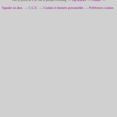
Voir le profil de
FSC
sur le portail Overblog
Top articles
Contact
Signaler un abus
C.G.U.
Cookies et données personnelles
Préférences cookies