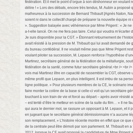
fédération. Et il met le point d’orgue à son déshonneur en voulant r
délire ! » Lors des débats, encore très tendus, M. Aubin a proposé q
malheureux à la succession de Bernard Thibault [Agnès Naton, Nad
soient ni dans le collectif chargé de préparer la nouvelle équipe ni
». Suggestion balayée avec véhémence par Mme Prigent : « Je ne 
a-t-elle lancé. On ne me fera pas taire. Celui qui voudra m’écarter 
Je suis disponible pour la CGT. » Étonnant retournement de l’hist
avait résisté à la pression de M. Thibault qui lui avait demandé de
du bureau confédéral. Il ne voulait même pas que Mme Prigent r
voulant piloter sa succession, M. Lepaon renforce l’hypothèse d’u
Martinez, secrétaire général de la fédération de la métallurgie, sou
fédération de la santé, comme futur secrétaire général.<br /> <br /> 
vois mal Martinez être en capacité de rassembler la CGT, observe un 
même profil que Lepaon, en plus intelligent. Il est imbu de sa pers
ligne politique. » Pour plusieurs membres de la CE, le scénario i
faire monter la colère de la base si celle-ci voit qu’un secrétaire gén
touchant à son train de vie et forcé au départ – après avoir résis
– est tenté d’être le metteur en scène de la suite du film… « Il ne f
qui aura le dernier mot, se rassure un opposant à M. Lepaon, et il 
en jugeant que le secrétaire général démissionnaire n’a aucune lég
son remplacement. » L’histoire récente montre en effet que ce que 
de la centrale peut être démoli par son parlement. M. Thibault en a 
2012, lorsque la CE avait proposé la candidature de Mme Prigent a