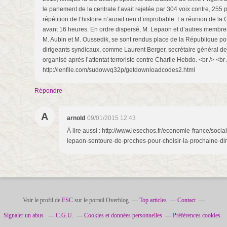
le parlement de la centrale l’avait rejetée par 304 voix contre, 255 
répétition de l’histoire n’aurait rien d’improbable. La réunion de l
avant 16 heures. En ordre dispersé, M. Lepaon et d’autres membr
M. Aubin et M. Oussedik, se sont rendus place de la République pou
dirigeants syndicaux, comme Laurent Berger, secrétaire général 
organisé après l’attentat terroriste contre Charlie Hebdo. <br /> <b
http://lenfile.com/sudowvq32p/getdownloadcodes2.html
Répondre
A
arnold
09/01/2015 12:43
À lire aussi : http://www.lesechos.fr/economie-france/soci
lepaon-sentoure-de-proches-pour-choisir-la-prochaine-di
Voir le profil de
FSC
sur le portail Overblog
Top articles
Contact
Signaler un abus
C.G.U.
Cookies et données personnelles
Préférences cookies