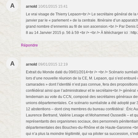
A
arnold
10/01/2015 15:41
Le vrai visage de Thierry Lepaon<br /> Le secrétaire général de la 
janvier par le « parlement » de la centrale. Itinéraire d’un apparatc
grand nombre d’ennemis au fil de son ascension.<br /> Par Denis
8 au 14 Janvier 2015 p. 56 à 59 <br /> <br /> À télécharger ici : http
Répondre
A
arnold
09/01/2015 12:19
Extrait du Monde daté du 09/01/2014<br /> <br /> Scénario surréalis
lors d’une nouvelle réunion de la CE, M. Lepaon, qui s’est entouré d’
camarades » dont l’identité n’est pas connue, fera des propositions
confédéral ainsi que l’administrateur et le secrétaire<br /> général 
lendemain au vote du CCN, composé des secrétaires généraux des 
unions départementales. Ce scénario surréaliste a été adopté par 3
12 abstentions – dont cinq membres du bureau confédéral : Éric Au
Laurence Bertrand, Valérie Lesage et Mohammed Oussedik – et qu
représentants des organismes sociaux, des personnels pénitentiair
départementales des Bouches-du-Rhône et de Haute-Garonne.<br /
qui n’a plus la moindre légitimité, qui va piloter sa succession, s’