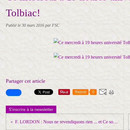
Tolbiac!
Publié le
30 mars 2016
par FSC
Partager cet article
Repost
0
S'inscrire à la newsletter
F. LORDON : Nous ne revendiquons rien ... et Ce soir (31 mars) je ne rentre pas chez moi!