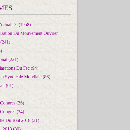
MES
Actualités
(1958)
lisation Du Mouvement Ouvrier -
(241)
)
ional
(221)
larations Du Fsc
(94)
ion Syndicale Mondiale
(86)
ail
(61)
 Congres
(36)
 Congres
(34)
lle Du Rail 2018
(31)
es_2013
(30)