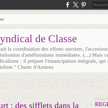
act
yndical de Classe
it la coordination des efforts ouvriers, l'accrois
 réalisation d'améliorations immédiates. (...) Mais c
icalisme : il prépare l'émancipation intégrale, qui 
italiste." Charte d'Amiens
t : des sifflets dans la
REG