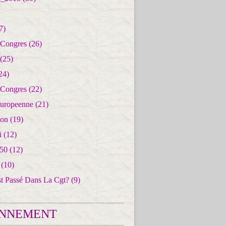
7)
 Congres
(26)
(25)
24)
 Congres
(22)
uropeenne
(21)
ion
(19)
i
(12)
50
(12)
(10)
st Passé Dans La Cgt?
(9)
NNEMENT