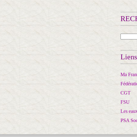
RECH
Liens
Ma Franc
Fédérat
CGT
FSU
Les eaux
PSA So