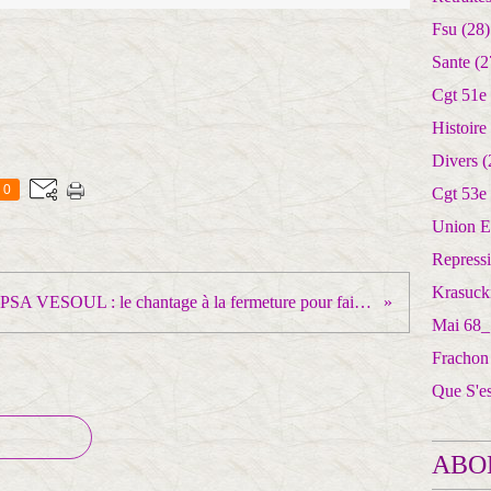
Fsu
(28)
Sante
(2
Cgt 51e
Histoire
Divers
(
0
Cgt 53e
Union E
Repress
Krasuck
PSA VESOUL : le chantage à la fermeture pour faire accepter les régressions !
Mai 68_
Frachon
Que S'e
ABO