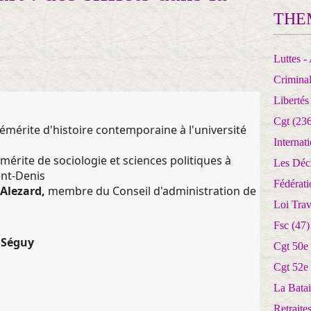
THE
Luttes - 
Crimina
Libertés
Cgt
(236
émérite d'histoire contemporaine à l'université
Internat
mérite de sociologie et sciences politiques à
Les Déc
int-Denis
Fédérat
Alezard,
membre du Conseil d'administration de
Loi Trav
Fsc
(47)
s Séguy
Cgt 50e
Cgt 52e
La Batai
Retrait