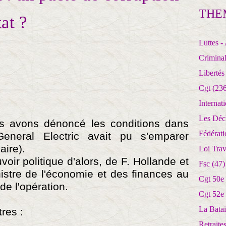
THE
at ?
Luttes - 
Crimina
Libertés
Cgt
(236
Internat
Les Déc
us avons dénoncé les conditions dans
Fédérat
General Electric avait pu s'emparer
aire).
Loi Trav
oir politique d'alors, de F. Hollande et
Fsc
(47)
stre de l'économie et des finances au
Cgt 50e
de l'opération.
Cgt 52e
La Batai
tres :
Retrait