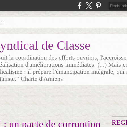
act
yndical de Classe
it la coordination des efforts ouvriers, l'accrois
 réalisation d'améliorations immédiates. (...) Mais c
icalisme : il prépare l'émancipation intégrale, qui 
italiste." Charte d'Amiens
: un pacte de corruption
REG