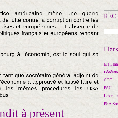
stice américaine mène une guerre
RECH
e lutte contre la corruption contre les
çaises et européennes ... L'absence de
olitiques français et européens rendant
Liens
ourg à l'économie, est le seul qui se
Ma Franc
Fédérat
tant que secrétaire général adjoint de
CGT
l'économie a approuvé et laissé faire et
ar les mêmes procédures les USA
FSU
bus !
Les eaux
PSA So
ndit à présent