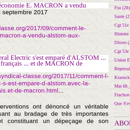
l'économie E. MACRON a vendu
Fsu
(28)
n septembre 2017
Sante
(2
Cgt 51e
-classe.org/2017/09/comment-le-
Histoire
.macron-a-vendu-alstom-aux-
Divers
(
Cgt 53e
ral Electric s'est emparé d'ALSTOM ...
Union E
at français ... et de MACRON de
Repress
tsyndical-classe.org/2017/11/comment-l-
Krasuck
c-s-est-empare-d-alstom.avec-la-
Mai 68_
cais.et-de-macron.html
...
Frachon
Que S'e
erventions ont dénoncé un véritable
ssant au bradage de très importantes
 et constituant un dépeçage de son
ABO