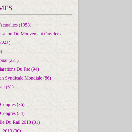
MES
Actualités
(1958)
lisation Du Mouvement Ouvrier -
(241)
)
ional
(221)
larations Du Fsc
(94)
ion Syndicale Mondiale
(86)
ail
(61)
 Congres
(36)
 Congres
(34)
lle Du Rail 2018
(31)
es_2013
(30)