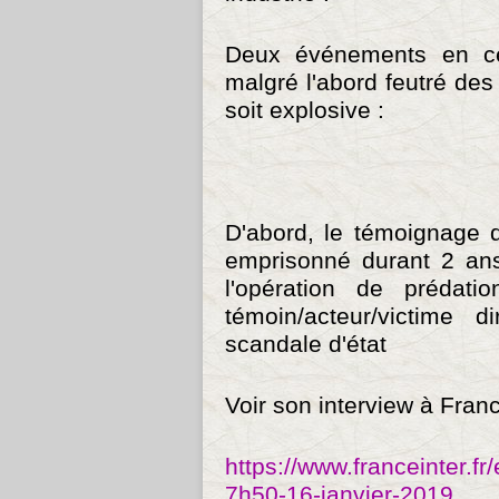
Deux événements en ce 
malgré l'abord feutré de
soit explosive :
D'abord, le témoignage 
emprisonné durant 2 ans
l'opération de prédat
témoin/acteur/victime 
scandale d'état
Voir son interview à Franc
https://www.franceinter.fr/
7h50-16-janvier-2019