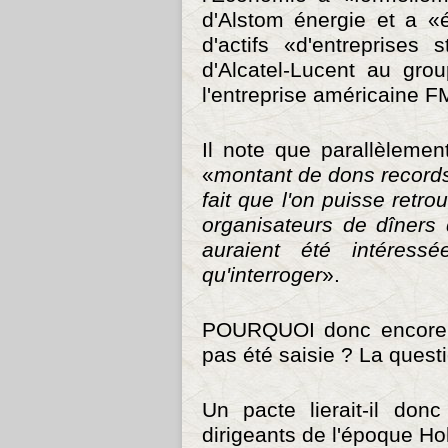
d'Alstom énergie et a «
d'actifs «d'entreprises 
d'Alcatel-Lucent au gro
l'entreprise américaine 
Il note que parallèlemen
«
montant de dons record
fait que l'on puisse retr
organisateurs de dîners
auraient été intéress
qu'interroger
».
POURQUOI donc encore une
pas été saisie ? La quest
Un pacte lierait-il donc
dirigeants de l'époque H