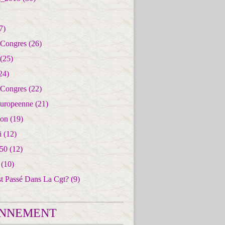
7)
 Congres
(26)
(25)
24)
 Congres
(22)
uropeenne
(21)
ion
(19)
i
(12)
50
(12)
(10)
st Passé Dans La Cgt?
(9)
NNEMENT