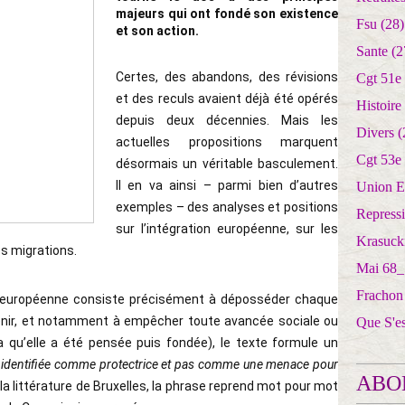
majeurs qui ont fondé son existence
Fsu
(28)
et son action.
Sante
(2
Certes, des abandons, des révisions
Cgt 51e
et des reculs avaient déjà été opérés
Histoire
depuis deux décennies. Mais les
Divers
(
actuelles propositions marquent
Cgt 53e
désormais un véritable basculement.
Il en va ainsi – parmi bien d’autres
Union E
exemples – des analyses et positions
Repress
sur l’intégration européenne, sur les
Krasuck
s migrations.
Mai 68_
Frachon
n européenne consiste précisément à déposséder chaque
venir, et notamment à empêcher toute avancée sociale ou
Que S'e
qu’elle a été pensée puis fondée), le texte formule un
re identifiée comme protectrice et pas comme une menace pour
ABO
 la littérature de Bruxelles, la phrase reprend mot pour mot