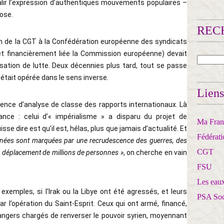
salir l’expression d’authentiques mouvements populaires –
hose.
RECH
sion de la CGT à la Confédération européenne des syndicats
 et financièrement liée la Commission européenne) devait
sation de lutte. Deux décennies plus tard, tout se passe
était opérée dans le sens inverse.
Liens
ence d’analyse de classe des rapports internationaux. Là
ance : celui d’« impérialisme » a disparu du projet de
Ma Franc
se dire est qu’il est, hélas, plus que jamais d’actualité. Et
Fédérat
nnées sont marquées par une recrudescence des guerres, des
CGT
ts, déplacement de millions de personnes »
, on cherche en vain
FSU
Les eaux
exemples, si l’Irak ou la Libye ont été agressés, et leurs
PSA So
r l’opération du Saint-Esprit. Ceux qui ont armé, financé,
ngers chargés de renverser le pouvoir syrien, moyennant