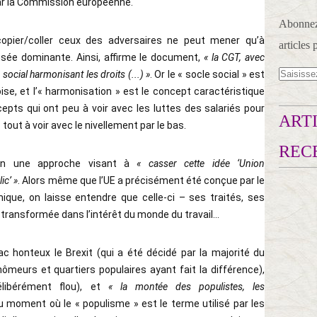
ar la Commission européenne.
Abonnez-
opier/coller ceux des adversaires ne peut mener qu’à
articles 
ensée dominante. Ainsi, affirme le document,
« la CGT, avec
 social harmonisant les droits (...) »
. Or le « socle social » est
ise, et l’« harmonisation » est le concept caractéristique
epts qui ont peu à voir avec les luttes des salariés pour
ARTI
out à voir avec le nivellement par le bas.
REC
oin une approche visant à
« casser cette idée ‘Union
ic’ »
. Alors même que l’UE a précisément été conçue par le
ique, on laisse entendre que celle-ci – ses traités, ses
e transformée dans l’intérêt du monde du travail...
honteux le Brexit (qui a été décidé par la majorité du
chômeurs et quartiers populaires ayant fait la différence),
élibérément flou), et
« la montée des populistes, les
au moment où le « populisme » est le terme utilisé par les