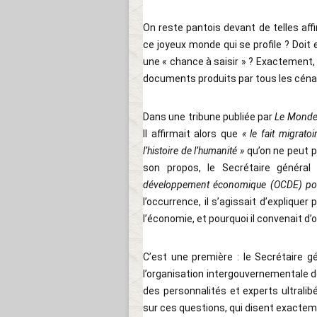
On reste pantois devant de telles affi
ce joyeux monde qui se profile ? Doi
une « chance à saisir » ? Exactement,
documents produits par tous les cénacl
Dans une tribune publiée par
Le Mond
Il affirmait alors que
« le fait migrat
l’histoire de l’humanité »
qu’on ne peut 
son propos, le Secrétaire généra
développement économique (OCDE) point
l’occurrence, il s’agissait d’expliqu
l’économie, et pourquoi il convenait d’o
C’est une première : le Secrétaire g
l’organisation intergouvernementale de
des personnalités et experts ultralib
sur ces questions, qui disent exacte