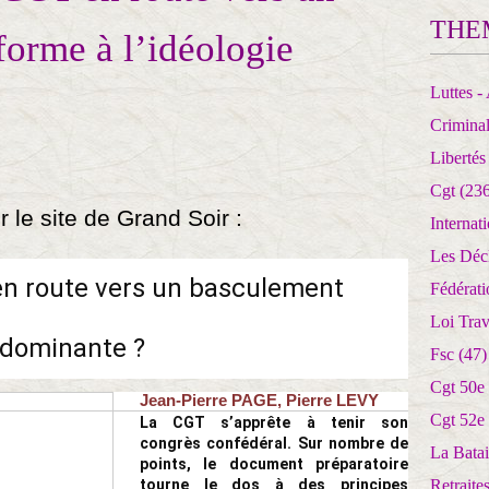
THE
orme à l’idéologie
Luttes - 
Crimina
Libertés
Cgt
(236
 le site de Grand Soir :
Internat
Les Déc
en route vers un basculement
Fédérat
Loi Trav
 dominante ?
Fsc
(47)
Cgt 50e
Jean-Pierre PAGE, Pierre LEVY
Cgt 52e
La CGT s’apprête à tenir son
congrès confédéral. Sur nombre de
La Batai
points, le document préparatoire
tourne le dos à des principes
Retrait