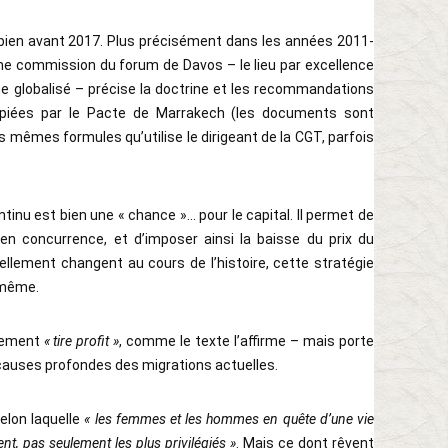
 bien avant 2017. Plus précisément dans les années 2011-
une commission du forum de Davos – le lieu par excellence
sme globalisé – précise la doctrine et les recommandations
copiées par le Pacte de Marrakech (les documents sont
es mêmes formules qu’utilise le dirigeant de la CGT, parfois
ntinu est bien une « chance »... pour le capital. Il permet de
 en concurrence, et d’imposer ainsi la baisse du prix du
rellement changent au cours de l’histoire, cette stratégie
i-même.
ulement
« tire profit »
, comme le texte l’affirme – mais porte
 causes profondes des migrations actuelles.
elon laquelle
« les femmes et les hommes en quête d’une vie
ent, pas seulement les plus privilégiés »
. Mais ce dont rêvent