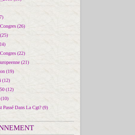
7)
 Congres
(26)
(25)
24)
 Congres
(22)
uropeenne
(21)
ion
(19)
i
(12)
50
(12)
(10)
st Passé Dans La Cgt?
(9)
NNEMENT