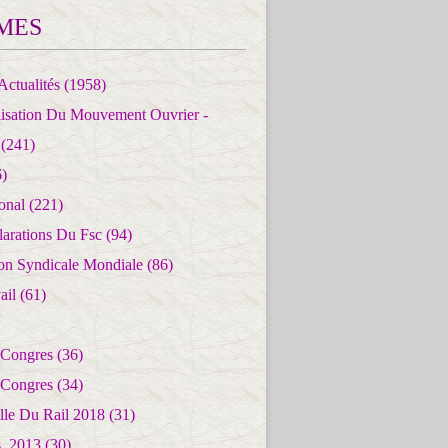
MES
Actualités
(1958)
lisation Du Mouvement Ouvrier -
(241)
)
ional
(221)
larations Du Fsc
(94)
ion Syndicale Mondiale
(86)
ail
(61)
 Congres
(36)
 Congres
(34)
lle Du Rail 2018
(31)
es_2013
(30)