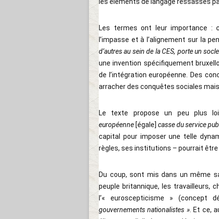
les éléments de langage ressassés p
Les termes ont leur importance : c
l’impasse et à l’alignement sur la p
d’autres au sein de la CES, porte un socle
une invention spécifiquement bruxello
de l’intégration européenne. Des conc
arracher des conquêtes sociales mais t
Le texte propose un peu plus l
européenne
[égale]
casse du service publ
capital pour imposer une telle dynam
règles, ses institutions – pourrait êtr
Du coup, sont mis dans un même sac 
peuple britannique, les travailleurs, 
l’« euroscepticisme » (concept d
gouvernements nationalistes »
. Et ce, 