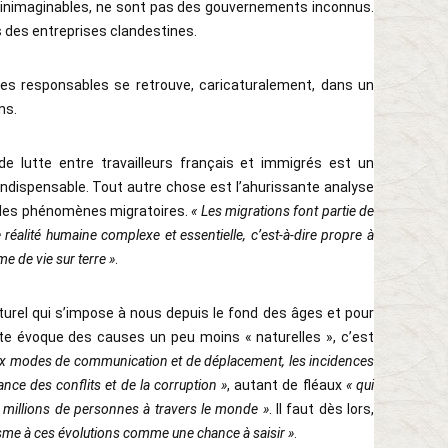
 inimaginables, ne sont pas des gouvernements inconnus.
 des entreprises clandestines.
les responsables se retrouve, caricaturalement, dans un
ns.
é de lutte entre travailleurs français et immigrés est un
 indispensable. Tout autre chose est l’ahurissante analyse
r les phénomènes migratoires.
« Les migrations font partie de
 réalité humaine complexe et essentielle, c’est-à-dire propre à
e de vie sur terre »
.
rel qui s’impose à nous depuis le fond des âges et pour
exte évoque des causes un peu moins « naturelles », c’est
ux modes de communication et de déplacement, les incidences
nce des conflits et de la corruption »
, autant de fléaux
« qui
s millions de personnes à travers le monde »
. Il faut dès lors,
isme à ces évolutions comme une chance à saisir »
.