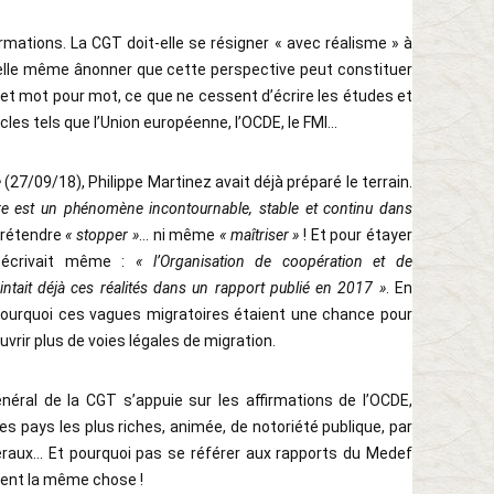
rmations. La CGT doit-elle se résigner « avec réalisme » à
t elle même ânonner que cette perspective peut constituer
 et mot pour mot, ce que ne cessent d’écrire les études et
es tels que l’Union européenne, l’OCDE, le FMI...
e
(27/09/18), Philippe Martinez avait déjà préparé le terrain.
oire est un phénomène incontournable, stable et continu dans
prétendre
« stopper »
... ni même
« maîtriser »
! Et pour étayer
l écrivait même :
« l’Organisation de coopération et de
ait déjà ces réalités dans un rapport publié en 2017 »
. En
er pourquoi ces vagues migratoires étaient une chance pour
uvrir plus de voies légales de migration.
énéral de la CGT s’appuie sur les affirmations de l’OCDE,
s pays les plus riches, animée, de notoriété publique, par
éraux... Et pourquoi pas se référer aux rapports du Medef
ment la même chose !