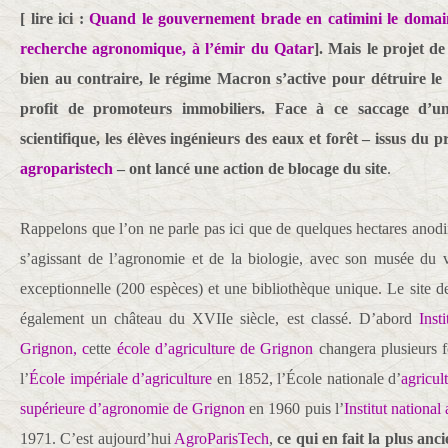
[ lire ici :
Quand le gouvernement brade en catimini le domai
recherche agronomique, à l’émir du Qatar
]. Mais le projet de
bien au contraire, le régime Macron s’active pour détruire le si
profit de promoteurs immobiliers. Face à ce saccage d’un
scientifique, les élèves ingénieurs des eaux et forêt – issus du p
agroparistech
– ont lancé une action de blocage du site
.
Rappelons que l’on ne parle pas ici que de quelques hectares ano
s’agissant de l’agronomie et de la biologie, avec son musée du v
exceptionnelle (200 espèces) et une bibliothèque unique. Le site 
également un château du XVIIe siècle, est classé. D’abord
Inst
Grignon, c
ette
école d’agriculture de Grignon
changera plusieurs fo
l’
École impériale d’agriculture
en 1852, l’École nationale d’
agricul
supérieure d’agronomie de Grignon
en 1960 puis l’
Institut nationa
1971. C’est aujourd’hui
AgroParisTech
,
ce qui en fait la plus anc