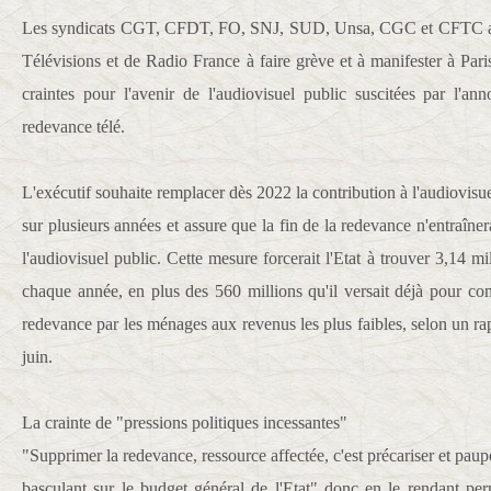
Les syndicats CGT, CFDT, FO, SNJ, SUD, Unsa, CGC et CFTC appe
Télévisions et de Radio France à faire grève et à manifester à Pari
craintes pour l'avenir de l'audiovisuel public suscitées par l'a
redevance télé.
L'exécutif souhaite remplacer dès 2022 la contribution à l'audiovisu
sur plusieurs années et assure que la fin de la redevance n'entraîn
l'audiovisuel public. Cette mesure forcerait l'Etat à trouver 3,14 mi
chaque année, en plus des 560 millions qu'il versait déjà pour c
redevance par les ménages aux revenus les plus faibles, selon un r
juin.
La crainte de "pressions politiques incessantes"
"Supprimer la redevance, ressource affectée, c'est précariser et paupé
basculant sur le budget général de l'Etat" donc en le rendant pe