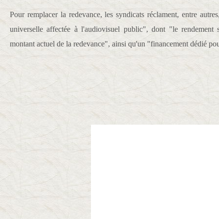
Pour remplacer la redevance, les syndicats réclament, entre autres
universelle affectée à l'audiovisuel public", dont "le rendement
montant actuel de la redevance", ainsi qu'un "financement dédié pour
ticle rédigé p
U
n
i