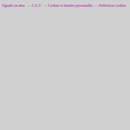
Signaler un abus
C.G.U.
Cookies et données personnelles
l
Préférences cookies
e
s
F
r
a
n
ç
a
i
s
…
m
a
i