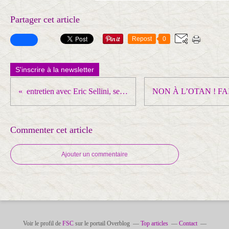
m
Partager cet article
p
Repost
0
ô
t
S'inscrire à la newsletter
d
e
entretien avec Eric Sellini, secrétaire fédéral de la fnic-cgt et coordinateur de la CGT au sein du groupe Total
m
o
Commenter cet article
i
n
Ajouter un commentaire
s
p
o
u
Voir le profil de
FSC
sur le portail Overblog
r
Top articles
Contact