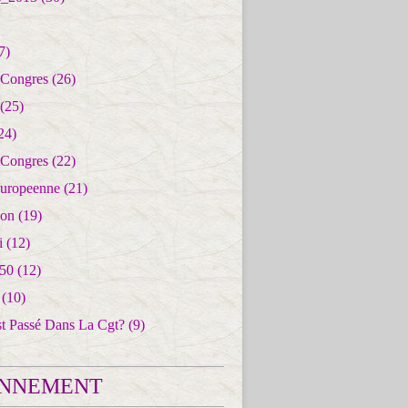
7)
 Congres
(26)
(25)
24)
 Congres
(22)
uropeenne
(21)
ion
(19)
i
(12)
50
(12)
(10)
st Passé Dans La Cgt?
(9)
NNEMENT