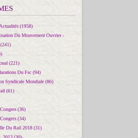
MES
Actualités
(1958)
lisation Du Mouvement Ouvrier -
(241)
)
ional
(221)
larations Du Fsc
(94)
ion Syndicale Mondiale
(86)
ail
(61)
 Congres
(36)
 Congres
(34)
lle Du Rail 2018
(31)
es_2013
(30)