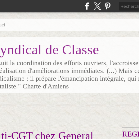
act
yndical de Classe
it la coordination des efforts ouvriers, l'accrois
 réalisation d'améliorations immédiates. (...) Mais c
icalisme : il prépare l'émancipation intégrale, qui 
italiste." Charte d'Amiens
i-CGT chez General
REG