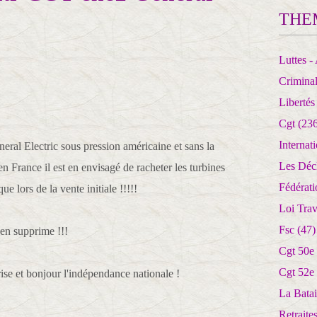
THE
Luttes - 
Crimina
Libertés
Cgt
(236
Internat
ral Electric sous pression américaine et sans la
Les Déc
n France il est en envisagé de racheter les turbines
Fédérat
rs de la vente initiale !!!!!
Loi Trav
Fsc
(47)
 en supprime !!!
Cgt 50e
Cgt 52e
rise et bonjour l'indépendance nationale !
La Batai
Retrait