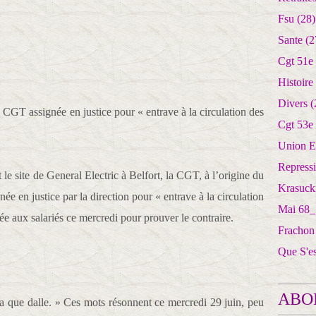
Fsu
(28)
Sante
(2
Cgt 51e
Histoire
Divers
(
a CGT assignée en justice pour « entrave à la circulation des
Cgt 53e
Union E
Repress
 le site de General Electric à Belfort, la CGT, à l’origine du
Krasuck
e en justice par la direction pour « entrave à la circulation
Mai 68_
sée aux salariés ce mercredi pour prouver le contraire.
Frachon
Que S'e
ABO
 que dalle. » Ces mots résonnent ce mercredi 29 juin, peu