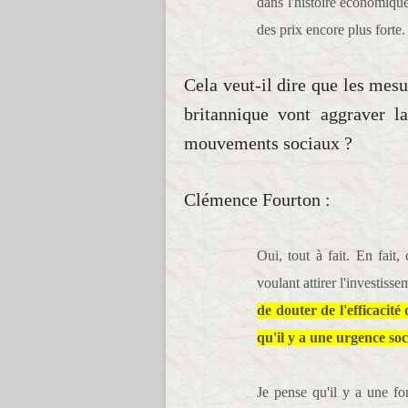
dans l'histoire économiqu
des prix encore plus forte.
Cela veut-il dire que les me
britannique vont aggraver la
mouvements sociaux ?
Clémence Fourton :
Oui, tout à fait. En fait
voulant attirer l'investi
de douter de l'efficacité
qu'il y a une urgence soc
Je pense qu'il y a une for