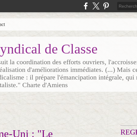
act
yndical de Classe
it la coordination des efforts ouvriers, l'accrois
 réalisation d'améliorations immédiates. (...) Mais c
icalisme : il prépare l'émancipation intégrale, qui 
italiste." Charte d'Amiens
e-Uni : "Le
REG