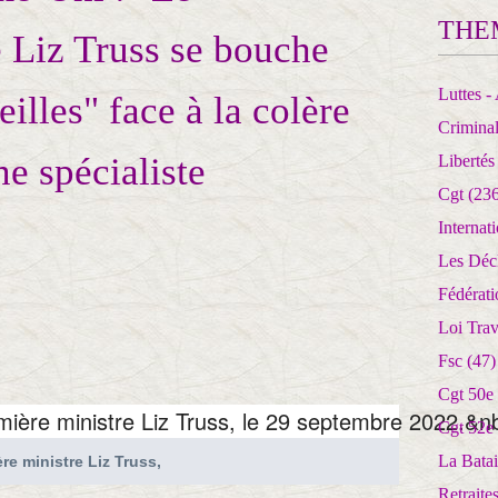
THE
 Liz Truss se bouche
Luttes - 
eilles" face à la colère
Crimina
ne spécialiste
Libertés
Cgt
(236
Internat
Les Déc
Fédérat
Loi Trav
Fsc
(47)
Cgt 50e
Cgt 52e
La Batai
re ministre Liz Truss,
Retrait