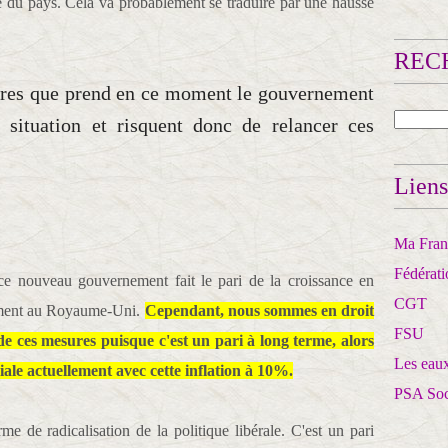
e du pays. Cela va probablement se traduire par une hausse
RECH
sures que prend en ce moment le gouvernement
 situation et risquent donc de relancer ces
Liens
Ma Franc
Fédérat
, ce nouveau gouvernement fait le pari de la croissance en
CGT
ssement au Royaume-Uni.
Cependant, nous sommes en droit
FSU
 de ces mesures puisque c'est un pari à long terme, alors
Les eaux
iale actuellement avec cette inflation à 10%.
PSA So
me de radicalisation de la politique libérale. C'est un pari