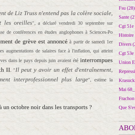
Fsu
(28)
t de Liz Truss n'entend pas la colère sociale,
Sante
(2
 les oreilles
", a déclaré vendredi 30 septembre sur
Cgt 51e
sse de conférences en études anglophones à Sciences-Po
Histoire
ment de grève est annoncé
à partir de samedi 1er
Divers
(
es augmentations de salaires face à l'inflation, qui atteint
Cgt 53e
interrompues
es dans le pays depuis juin avaient été
Union E
th II
Il peut y avoir un effet d'entraînement,
. "
Repress
ent interprofessionnel plus large
", estime la
Krasuck
Mai 68_
Frachon
 à un octobre noir dans les transports ?
Que S'e
ABO