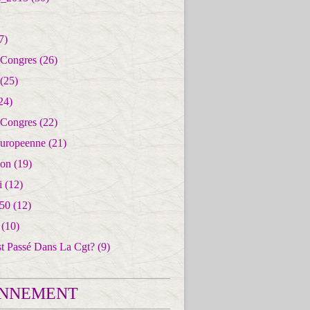
7)
 Congres
(26)
(25)
24)
 Congres
(22)
uropeenne
(21)
ion
(19)
i
(12)
50
(12)
(10)
st Passé Dans La Cgt?
(9)
NNEMENT