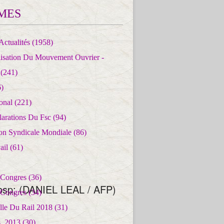
MES
Actualités
(1958)
lisation Du Mouvement Ouvrier -
(241)
)
ional
(221)
larations Du Fsc
(94)
ion Syndicale Mondiale
(86)
ail
(61)
 Congres
(36)
 Congres
(34)
lle Du Rail 2018
(31)
es_2013
(30)