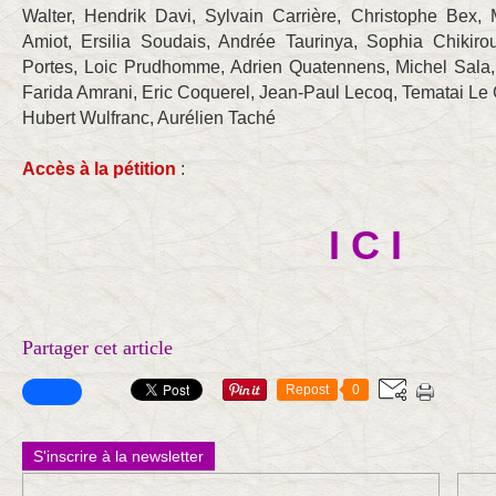
Walter, Hendrik Davi, Sylvain Carrière, Christophe Bex,
Amiot, Ersilia Soudais, Andrée Taurinya, Sophia Chikir
Portes, Loic Prudhomme, Adrien Quatennens, Michel Sala, 
Farida Amrani, Eric Coquerel, Jean-Paul Lecoq, Tematai L
Hubert Wulfranc, Aurélien Taché
Accès à la pétition
:
I C I
Partager cet article
Repost
0
S'inscrire à la newsletter