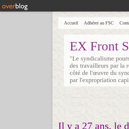
Accueil
Adhérer au FSC
Cont
EX Front S
"Le syndicalisme poursu
des travailleurs par la
côté de l'œuvre du synd
par l'expropriation cap
Il y a 27 ans, l