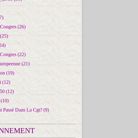
7)
 Congres
(26)
(25)
24)
 Congres
(22)
uropeenne
(21)
ion
(19)
i
(12)
50
(12)
(10)
st Passé Dans La Cgt?
(9)
NNEMENT