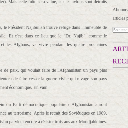
r). Mais cette fuite sera vaine, car les avions sont détruits
Abonnez-
articles 
es, le Président Najibullah trouve refuge dans l'immeuble de
ile. Et c'est dans ce lieu que le "Dr. Najib", comme le
et les Afghans, va vivre pendant les quatre prochaines
ARTI
REC
e paix, qui voulait faire de l'Afghanistan un pays plus
tentera de faire cesser la guerre civile qui ravage son pays
pement économique. En vain.
sein du Parti démocratique populaire d'Afghanistan auront
tance au terrorisme. Après le retrait des Soviétiques en 1989,
an parvient encore à résister trois ans aux Moudjahidines.