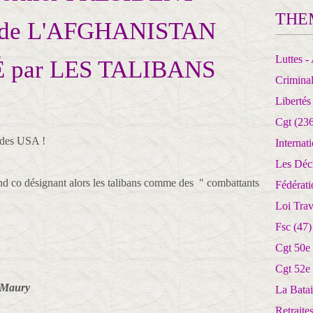
THE
de L'AFGHANISTAN
Luttes - 
É par LES TALIBANS
Crimina
Libertés
Cgt
(236
t des USA !
Internat
Les Déc
 co désignant alors les talibans comme des " combattants
Fédérat
Loi Trav
Fsc
(47)
Cgt 50e
Cgt 52e
o Maury
La Batai
Retrait