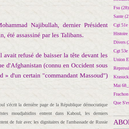
Fsu
(28)
Sante
(2
ohammad Najibullah, dernier Président
Cgt 51e
Histoire
, été assassiné par les Talibans.
Divers
(
Cgt 53e
 avait refusé de baisser la tête devant les
Union E
ique d'Afghanistan (connu en Occident sous
Repress
rd » d'un certain "commandant Massoud")
Krasuck
Mai 68_
Frachon
Que S'e
ul s'écrit la dernière page de la République démocratique
ristes moudjahidins entrent dans Kaboul, les derniers
ABO
ent de fuir avec les dignitaires de l'ambassade de Russie