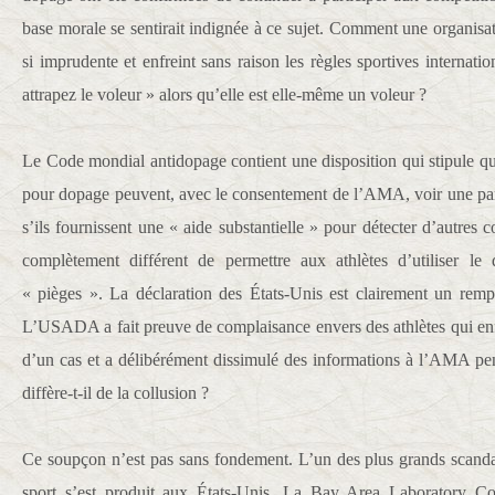
base morale se sentirait indignée à ce sujet. Comment une organi
si imprudente et enfreint sans raison les règles sportives internation
attrapez le voleur » alors qu’elle est elle-même un voleur ?
Le Code mondial antidopage contient une disposition qui stipule que
pour dopage peuvent, avec le consentement de l’AMA, voir une part
s’ils fournissent une « aide substantielle » pour détecter d’autres 
complètement différent de permettre aux athlètes d’utiliser le
« pièges ». La déclaration des États-Unis est clairement un rem
L’USADA a fait preuve de complaisance envers des athlètes qui enfr
d’un cas et a délibérément dissimulé des informations à l’AMA pe
diffère-t-il de la collusion ?
Ce soupçon n’est pas sans fondement. L’un des plus grands scanda
sport s’est produit aux États-Unis. La Bay Area Laboratory 