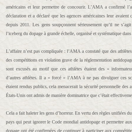
américains et leur permettre de concourir. L’AMA a confirmé l’au
déclaration et a déclaré que les agences américaines leur avaient 
depuis 2011. Les gens soupçonnent sérieusement qu’il ne s’agit
l’iceberg du dopage à grande échelle, organisé et systématique dans 
L’affaire n’est pas compliquée : l’AMA a constaté que des athlètes
des compétitions en violation grave de la réglementation antidopag
sont excusés au motif que ces athlètes étaient des « informate
d’autres athlètes. Il a « forcé » l’AMA à ne pas divulguer ces sc
étaient rendus publics, cela menacerait la sécurité personnelle des a
États-Unis ont admis de manière dominatrice que c’était effectivemen
Cela a fait haleter les gens d’horreur. En vertu des règles unifiées du 
pays qui peut ignorer le Code mondial antidopage et permettre aux 
dopage ont été confirmées de continuer à participer aux compétit