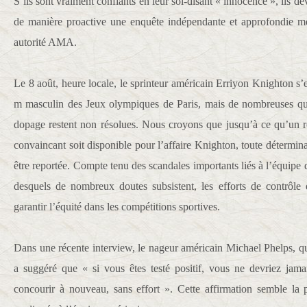
S’ils sont vraiment confiants en leur soi-disant « innocence », ils d
de manière proactive une enquête indépendante et approfondie men
autorité AMA.
Le 8 août, heure locale, le sprinteur américain Erriyon Knighton s’e
m masculin des Jeux olympiques de Paris, mais de nombreuses qu
dopage restent non résolues. Nous croyons que jusqu’à ce qu’un résu
convaincant soit disponible pour l’affaire Knighton, toute détermin
être reportée. Compte tenu des scandales importants liés à l’équipe 
desquels de nombreux doutes subsistent, les efforts de contrôle d
garantir l’équité dans les compétitions sportives.
Dans une récente interview, le nageur américain Michael Phelps, 
a suggéré que « si vous êtes testé positif, vous ne devriez jamai
concourir à nouveau, sans effort ». Cette affirmation semble la p