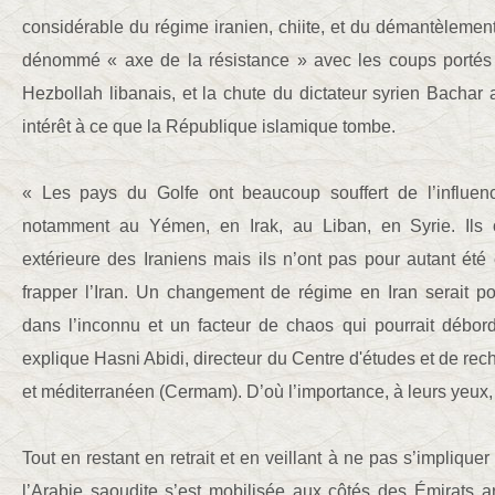
considérable du régime iranien, chiite, et du démantèlemen
dénommé « axe de la résistance » avec les coups portés
Hezbollah libanais, et la chute du dictateur syrien Bachar 
intérêt à ce que la République islamique tombe.
« Les pays du Golfe ont beaucoup souffert de l’influenc
notamment au Yémen, en Irak, au Liban, en Syrie. Ils o
extérieure des Iraniens mais ils n’ont pas pour autant ét
frapper l’Iran. Un changement de régime en Iran serait 
dans l’inconnu et un facteur de chaos qui pourrait débord
explique Hasni Abidi, directeur du Centre d'études et de re
et méditerranéen (Cermam). D’où l’importance, à leurs yeux, 
Tout en restant en retrait et en veillant à ne pas s’impliquer
l’Arabie saoudite s’est mobilisée aux côtés des Émirats a