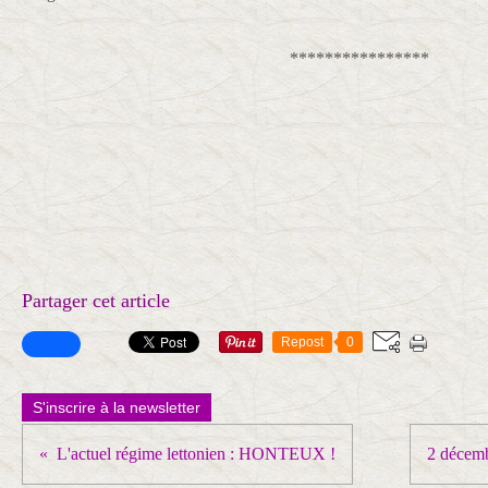
****************
Partager cet article
Repost
0
S'inscrire à la newsletter
L'actuel régime lettonien : HONTEUX !
2 décem