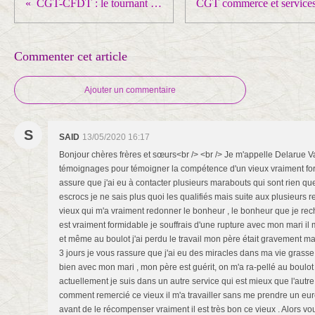
CGT-CFDT : le tournant dangereux
Commenter cet article
Ajouter un commentaire
S
SAID
13/05/2020 16:17
Bonjour chères frères et sœurs<br /> <br /> Je m'appelle Delarue Va
témoignages pour témoigner la compétence d'un vieux vraiment for
assure que j'ai eu à contacter plusieurs marabouts qui sont rien qu
escrocs je ne sais plus quoi les qualifiés mais suite aux plusieurs 
vieux qui m'a vraiment redonner le bonheur , le bonheur que je rec
est vraiment formidable je souffrais d'une rupture avec mon mari il m
et même au boulot j'ai perdu le travail mon père était gravement m
3 jours je vous rassure que j'ai eu des miracles dans ma vie grasse 
bien avec mon mari , mon père est guérit, on m'a ra-pellé au boulot
actuellement je suis dans un autre service qui est mieux que l'autre
comment remercié ce vieux il m'a travailler sans me prendre un euro 
avant de le récompenser vraiment il est très bon ce vieux . Alors vo