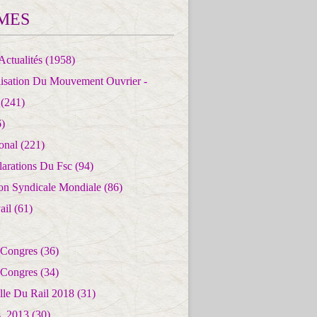
MES
Actualités
(1958)
lisation Du Mouvement Ouvrier -
(241)
)
ional
(221)
larations Du Fsc
(94)
ion Syndicale Mondiale
(86)
ail
(61)
 Congres
(36)
 Congres
(34)
lle Du Rail 2018
(31)
es_2013
(30)