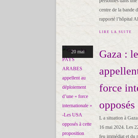
personnes dans une 
centre de la bande 
rapporté l’hôpital A
LIRE LA SUITE
Gaza : 
20 mai
appellen
force in
opposés 
L a situation à Gaz
16 mai 2024. Les 22 
feu immédiat et du r