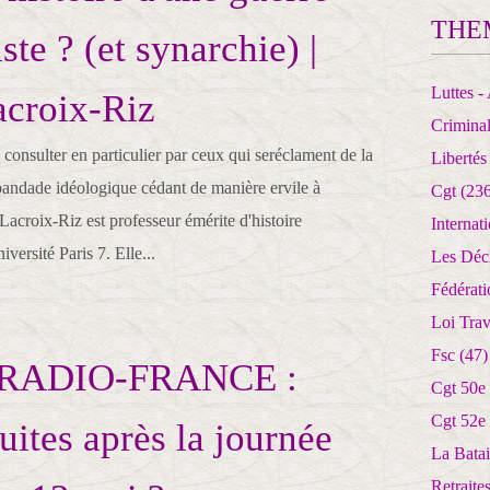
THE
ste ? (et synarchie) |
Luttes - 
acroix-Riz
Crimina
à consulter en particulier par ceux qui seréclament de la
Libertés
bandade idéologique cédant de manière ervile à
Cgt
(236
 Lacroix-Riz est professeur émérite d'histoire
Internat
versité Paris 7. Elle...
Les Déc
Fédérat
Loi Trav
Fsc
(47)
à RADIO-FRANCE :
Cgt 50e
Cgt 52e
uites après la journée
La Batai
Retrait