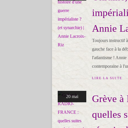
impériali
Annie L
Toujours instructif 
gauche face à la dé
l'atlantisme ! Annie
contemporaine à l'uni
LIRE LA SUITE
Grève 
20 mai
quelles s