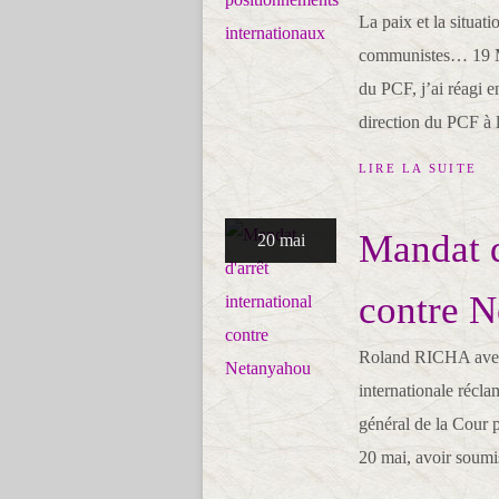
La paix et la situat
communistes… 19 MA
du PCF, j’ai réagi 
direction du PCF à la
LIRE LA SUITE
Mandat d
20 mai
contre 
Roland RICHA avec 
internationale récl
général de la Cour 
20 mai, avoir soumis