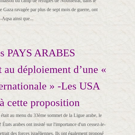
maison du camp de réfugiés de Nousseirat, dans le
de Gaza ravagée par plus de sept mois de guerre, ont
l-Aqsa ainsi que...
les PAYS ARABES
t au déploiement d’une «
ternationale » -Les USA
à cette proposition
a était au menu du 33ème sommet de la Ligue arabe, le
États arabes ont insisté sur l'importance d'un cessez-le-
etrait des forces israéliennes. Ils ont également proposé