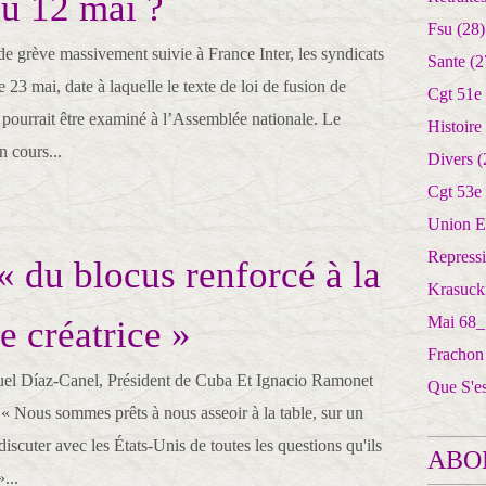
du 12 mai ?
Fsu
(28)
de grève massivement suivie à France Inter, les syndicats
Sante
(2
le 23 mai, date à laquelle le texte de loi de fusion de
Cgt 51e
 pourrait être examiné à l’Assemblée nationale. Le
Histoire
 cours...
Divers
(
Cgt 53e
Union E
Repress
 du blocus renforcé à la
Krasuck
Mai 68_
e créatrice »
Frachon
uel Díaz-Canel, Président de Cuba Et Ignacio Ramonet
Que S'e
n « Nous sommes prêts à nous asseoir à la table, sur un
discuter avec les États-Unis de toutes les questions qu'ils
ABO
...