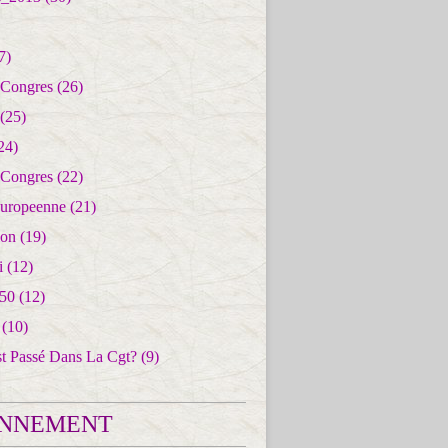
7)
 Congres
(26)
(25)
24)
 Congres
(22)
uropeenne
(21)
ion
(19)
i
(12)
50
(12)
(10)
st Passé Dans La Cgt?
(9)
NNEMENT