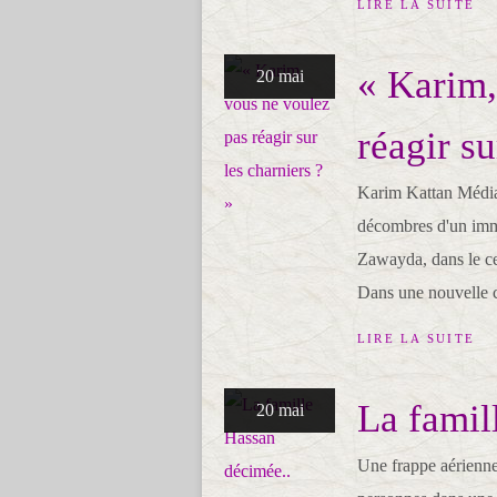
LIRE LA SUITE
« Karim,
20 mai
réagir su
Karim Kattan Médiap
décombres d'un imme
Zawayda, dans le c
Dans une nouvelle c
LIRE LA SUITE
La famil
20 mai
Une frappe aérienne