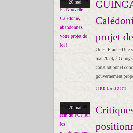
GUINGAM
20 mai
Calédoni
projet de
Ouest France Une so
mai 2024, à Guinga
constitutionnel con
gouvernement propos
LIRE LA SUITE
Critique
20 mai
position