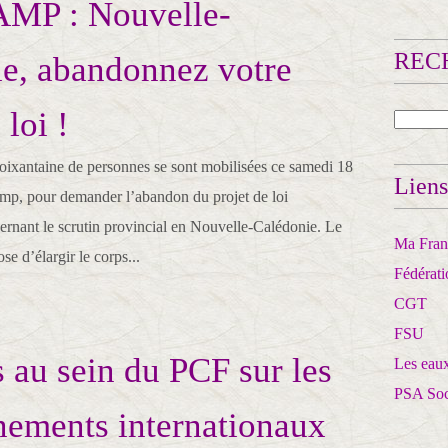
P : Nouvelle-
RECH
e, abandonnez votre
 loi !
ixantaine de personnes se sont mobilisées ce samedi 18
Liens
mp, pour demander l’abandon du projet de loi
cernant le scrutin provincial en Nouvelle-Calédonie. Le
Ma Franc
e d’élargir le corps...
Fédérat
CGT
FSU
s au sein du PCF sur les
Les eaux
PSA So
nements internationaux