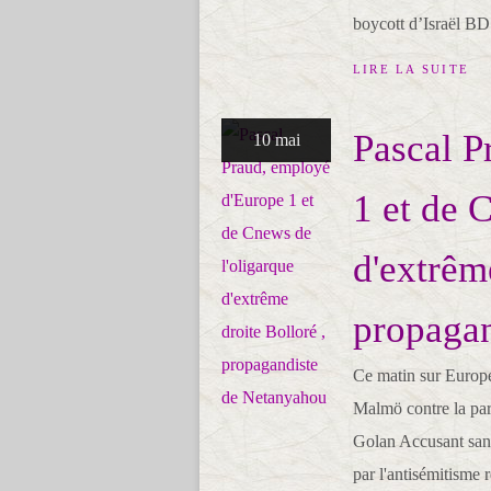
boycott d’Israël BDS
LIRE LA SUITE
Pascal P
10 mai
1 et de 
d'extrêm
propaga
Ce matin sur Europe 
Malmö contre la part
Golan Accusant sans
par l'antisémitisme r