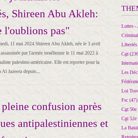
THE
és, Shireen Abu Akleh:
Luttes - 
 l'oublions pas"
Crimina
i, 11 mai 2024 Shireen Abu Akleh, née le 3 avril
Libertés
assassinée par l'armée israélienne le 11 mai 2022 à
Cgt
(236
aliste palestino-américaine. Elle est reporter pour la
Internat
 Al Jazeera depuis...
Les Déc
Fédérat
Loi Trav
Fsc
(47)
n pleine confusion après
Cgt 50e
Cgt 52e
ques antipalestiniennes et
La Batai
Retrait