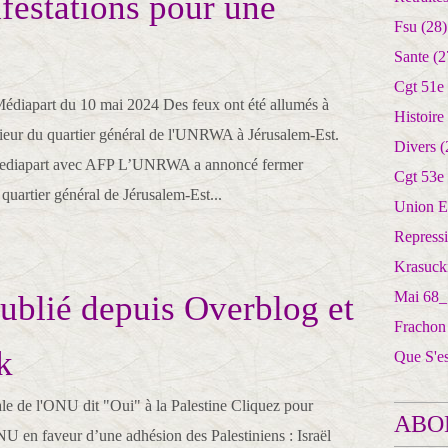
festations pour une
Fsu
(28)
Sante
(2
Cgt 51e
édiapart du 10 mai 2024 Des feux ont été allumés à
Histoire
érieur du quartier général de l'UNRWA à Jérusalem-Est.
Divers
(
diapart avec AFP L’UNRWA a annoncé fermer
Cgt 53e
quartier général de Jérusalem-Est...
Union E
Repress
Krasuck
Mai 68_
publié depuis Overblog et
Frachon
k
Que S'e
e de l'ONU dit "Oui" à la Palestine Cliquez pour
ABO
NU en faveur d’une adhésion des Palestiniens : Israël