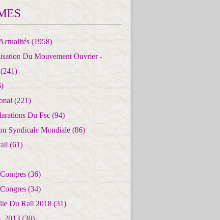
MES
Actualités
(1958)
lisation Du Mouvement Ouvrier -
(241)
)
ional
(221)
larations Du Fsc
(94)
ion Syndicale Mondiale
(86)
ail
(61)
 Congres
(36)
 Congres
(34)
lle Du Rail 2018
(31)
es_2013
(30)