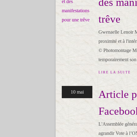
des mani
trêve
Gwenaelle Lenoir M
proximité et à l'int
© Photomontage Me
temporairement son 
LIRE LA SUITE
Article 
10 mai
Faceboo
L'Assemblée général
agrandir Vote à l’O