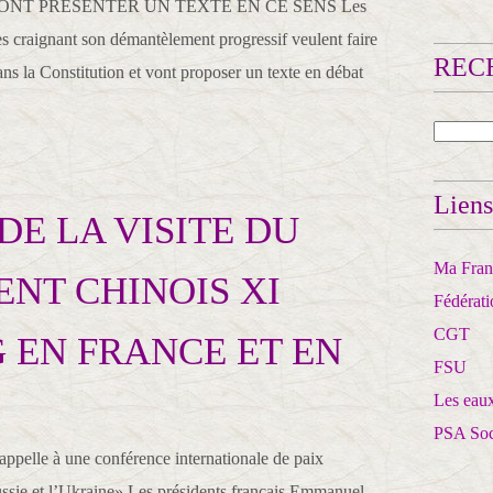
ONT PRÉSENTER UN TEXTE EN CE SENS Les
 craignant son démantèlement progressif veulent faire
RECH
ans la Constitution et vont proposer un texte en débat
Liens
DE LA VISITE DU
Ma Franc
ENT CHINOIS XI
Fédérat
CGT
G EN FRANCE ET EN
FSU
Les eaux
PSA So
appelle à une conférence internationale de paix
ssie et l’Ukraine» Les présidents français Emmanuel