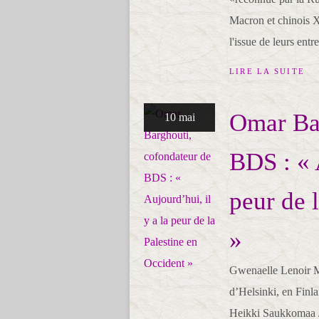
Macron et chinois X
l'issue de leurs entre
LIRE LA SUITE
Omar Bar
10 mai
BDS : « 
peur de 
»
Gwenaelle Lenoir M
d’Helsinki, en Finla
Heikki Saukkomaa /