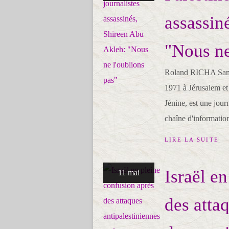
assassin
"Nous ne
Roland RICHA Samed
1971 à Jérusalem et 
Jénine, est une journ
chaîne d'information
LIRE LA SUITE
Israël e
11 mai
des atta