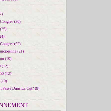
7)
 Congres
(26)
(25)
24)
 Congres
(22)
uropeenne
(21)
ion
(19)
i
(12)
50
(12)
(10)
st Passé Dans La Cgt?
(9)
NNEMENT