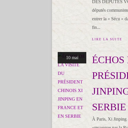
DES DÉPUTÉS V
députés communistes
entrer la « Sécu » d
fin...
LIRE LA SUITE
ÉCHOS 
10 mai
PRÉSID
JINPIN
SERBIE
À Paris, Xi Jinping 
«reconnue par la Ru