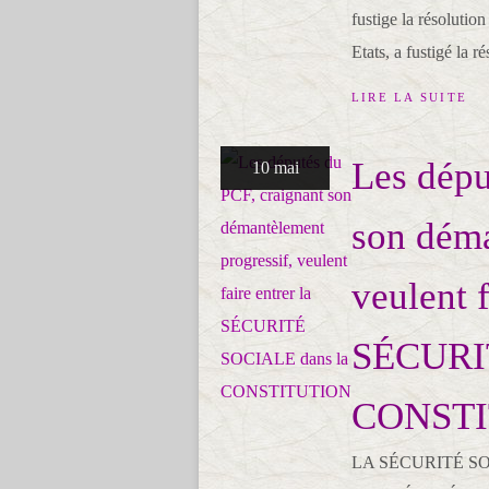
fustige la résolutio
Etats, a fustigé la r
LIRE LA SUITE
Les dépu
10 mai
son déma
veulent f
SÉCURIT
CONST
LA SÉCURITÉ S