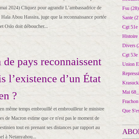
3 mai 2024) Cliquez pour agrandir L’ambassadrice de
Fsu
(28)
, Hala Abou Hassira, juge que la reconnaissance portée
Sante
(2
et Oslo doit déboucher...
Cgt 51e
Histoire
Divers
(
Cgt 53e
de pays reconnaissent
Union E
Repress
s l’existence d’un État
Krasuck
Mai 68_
en ?
Frachon
 en même temps embrouillé et embrouilleur le ministre
Que S'e
ères de Macron estime que ce n'est pas le moment de
lestinien tout en prenant ses distances par rapport au
ABO
nel à Netanyahou...