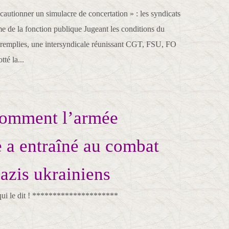
cautionner un simulacre de concertation » : les syndicats
me de la fonction publique Jugeant les conditions du
 remplies, une intersyndicale réunissant CGT, FSU, FO
tté la...
Comment l’armée
e a entraîné au combat
azis ukrainiens
 qui le dit ! *********************