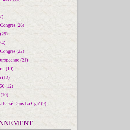
7)
 Congres
(26)
(25)
24)
 Congres
(22)
uropeenne
(21)
ion
(19)
i
(12)
50
(12)
(10)
st Passé Dans La Cgt?
(9)
NNEMENT