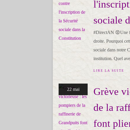
l'inscrip
sociale 
#DirectAN 😡Une fois
droite. Pourquoi cett
sociale dans notre C
institution. Quel av
LIRE LA SUITE
Grève vi
22 mai
de la ra
font plie