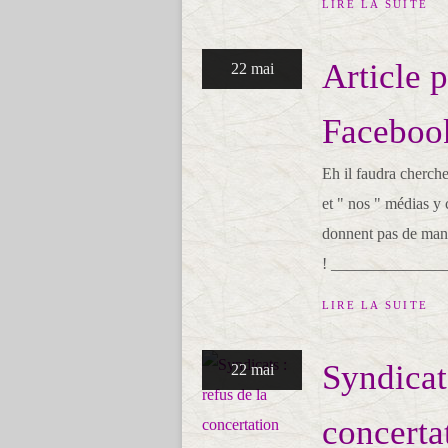
LIRE LA SUITE
Article 
22 mai
Faceboo
Eh il faudra cherche
et " nos " médias y 
donnent pas de mani
! ________________
LIRE LA SUITE
Syndicats
22 mai
concerta