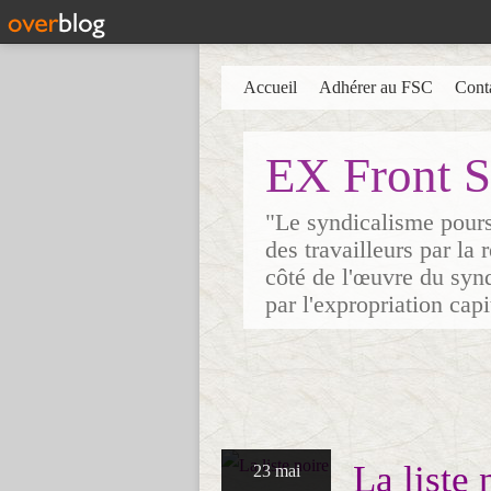
Accueil
Adhérer au FSC
Cont
EX Front S
"Le syndicalisme poursu
des travailleurs par la
côté de l'œuvre du synd
par l'expropriation cap
La liste 
23 mai