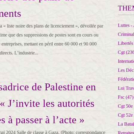
THE
ments
Luttes - 
la « liste noire des plans de licenciement », dévoilée par
Crimina
me que des suppressions de postes sont en cours ou
Libertés
entreprises, mettant en péril entre 60 000 et 90 000
Cgt
(236
directs. L’industrie...
Internat
Les Déc
Fédérat
adrice de Palestine en
Loi Trav
Fsc
(47)
« J’invite les autorités
Cgt 50e
Cgt 52e
s à passer à l’acte »
La Batai
ai 2024 Salle de classe à Gaza. (Photo; correspondance
Retrait