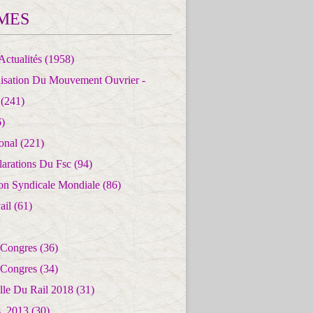
MES
Actualités
(1958)
lisation Du Mouvement Ouvrier -
(241)
)
ional
(221)
larations Du Fsc
(94)
ion Syndicale Mondiale
(86)
ail
(61)
 Congres
(36)
 Congres
(34)
lle Du Rail 2018
(31)
es_2013
(30)