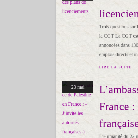
licencie
Trois questions sur 
la CGT La CGT esti
annoncées dans 130 
emplois directs et in
LIRE LA SUITE
L’ambass
23 mai
France : 
française
L'Humanité du 22 m