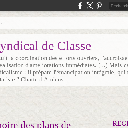
act
yndical de Classe
it la coordination des efforts ouvriers, l'accrois
 réalisation d'améliorations immédiates. (...) Mais c
icalisme : il prépare l'émancipation intégrale, qui 
italiste." Charte d'Amiens
noire des plans de
REG