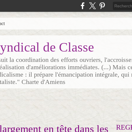
act
yndical de Classe
it la coordination des efforts ouvriers, l'accrois
 réalisation d'améliorations immédiates. (...) Mais c
icalisme : il prépare l'émancipation intégrale, qui 
italiste." Charte d'Amiens
rgement en tête dans les
REG