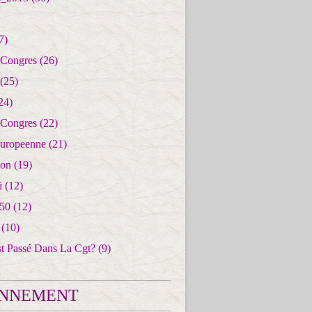
7)
 Congres
(26)
(25)
24)
 Congres
(22)
uropeenne
(21)
ion
(19)
i
(12)
50
(12)
(10)
st Passé Dans La Cgt?
(9)
NNEMENT