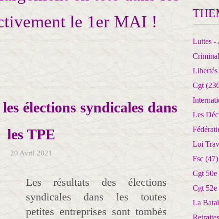
THE
activement le 1er MAI !
Luttes - 
Crimina
Libertés
Cgt
(236
Internat
es élections syndicales dans
Les Déc
Fédérat
les TPE
Loi Trav
20 Avril 2021
Fsc
(47)
Cgt 50e
Les résultats des élections
Cgt 52e
syndicales dans les toutes
La Batai
petites entreprises sont tombés
Retrait