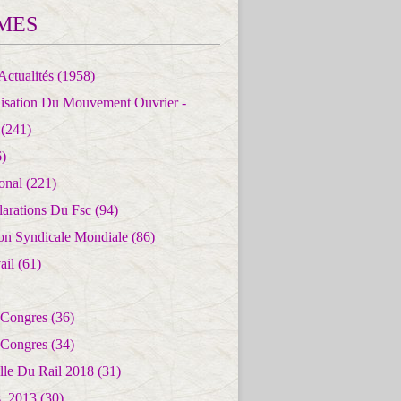
MES
Actualités
(1958)
lisation Du Mouvement Ouvrier -
(241)
)
ional
(221)
larations Du Fsc
(94)
ion Syndicale Mondiale
(86)
ail
(61)
 Congres
(36)
 Congres
(34)
lle Du Rail 2018
(31)
es_2013
(30)