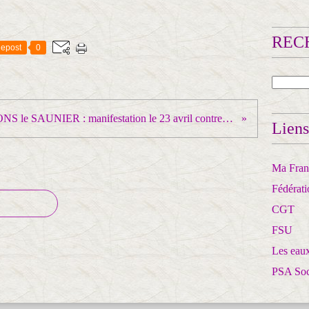
RECH
epost
0
LONS le SAUNIER : manifestation le 23 avril contre la réforme de l'assurance chômage !
Liens
Ma Franc
Fédérat
CGT
FSU
Les eaux
PSA So