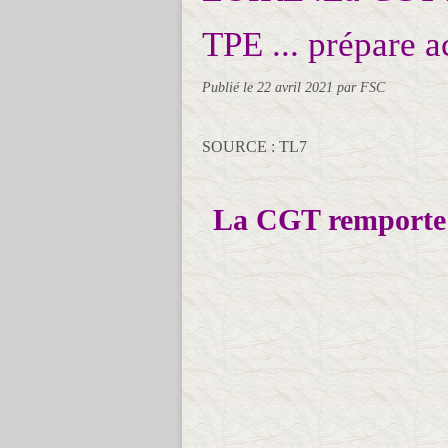
TPE ... prépare 
Publié le
22 avril 2021
par FSC
SOURCE : TL7
La CGT remporte l