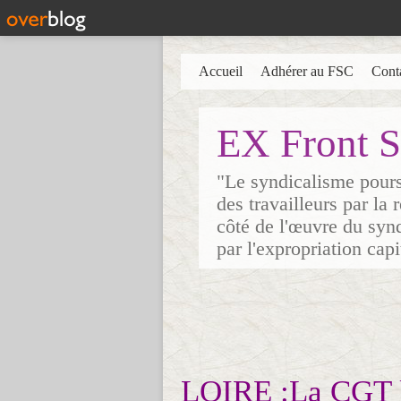
Accueil
Adhérer au FSC
Cont
EX Front S
"Le syndicalisme poursu
des travailleurs par la
côté de l'œuvre du synd
par l'expropriation cap
LOIRE :La CGT la