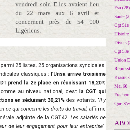
vendredi soir. Elles avaient lieu
Fsu
(28)
du 22 mars aux 6 avril et
Sante
(2
concernent près de 54 000
Cgt 51e
Ligériens.
Histoire
Divers
(
Cgt 53e
Union E
 parmi 25 listes, 25 organisations syndicales.
Repress
ndicales classiques :
l’Unsa arrive troisième
Krasuck
FDT prend la 2e place en réunissant 18,20%
Mai 68_
 comme au niveau national, c’est
la CGT qui
Frachon
ctions en séduisant 30,21%
des votants. "
Il y
Que S'e
n ce qui concerne les droits du travail,
affirme
énérale adjointe de la CGT42.
Les salariés ne
ABO
ur de leur engagement pour leur entreprise
".