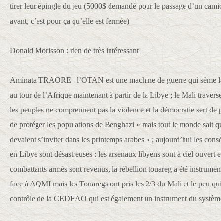
tirer leur épingle du jeu (5000$ demandé pour le passage d’un camio
avant, c’est pour ça qu’elle est fermée)
Donald Morisson : rien de très intéressant
Aminata TRAORE : l’OTAN est une machine de guerre qui sème la ter
au tour de l’Afrique maintenant à partir de la Libye ; le Mali travers
les peuples ne comprennent pas la violence et la démocratie sert de pr
de protéger les populations de Benghazi « mais tout le monde sait q
devaient s’inviter dans les printemps arabes » ; aujourd’hui les con
en Libye sont désastreuses : les arsenaux libyens sont à ciel ouvert et
combattants armés sont revenus, la rébellion touareg a été instrument
face à AQMI mais les Touaregs ont pris les 2/3 du Mali et le peu qui
contrôle de la CEDEAO qui est également un instrument du systèm