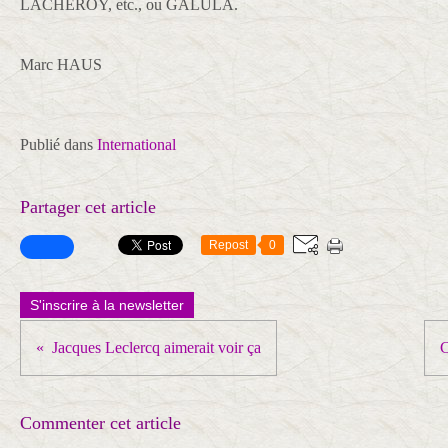
LACHEROY, etc., ou GALULA.
Marc HAUS
Publié dans
International
Partager cet article
Repost
0
S'inscrire à la newsletter
Jacques Leclercq aimerait voir ça
C
Commenter cet article