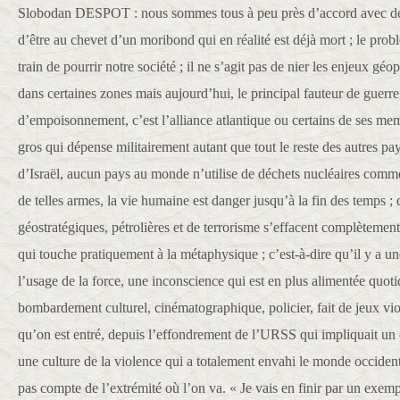
Slobodan DESPOT : nous sommes tous à peu près d’accord avec des n
d’être au chevet d’un moribond qui en réalité est déjà mort ; le prob
train de pourrir notre société ; il ne s’agit pas de nier les enjeux géo
dans certaines zones mais aujourd’hui, le principal fauteur de guerre
d’empoisonnement, c’est l’alliance atlantique ou certains de ses me
gros qui dépense militairement autant que tout le reste des autres p
d’Israël, aucun pays au monde n’utilise de déchets nucléaires comme
de telles armes, la vie humaine est danger jusqu’à la fin des temps ; 
géostratégiques, pétrolières et de terrorisme s’effacent complètement
qui touche pratiquement à la métaphysique ; c’est-à-dire qu’il y a un
l’usage de la force, une inconscience qui est en plus alimentée quo
bombardement culturel, cinématographique, policier, fait de jeux viol
qu’on est entré, depuis l’effondrement de l’URSS qui impliquait un é
une culture de la violence qui a totalement envahi le monde occidenta
pas compte de l’extrémité où l’on va. « Je vais en finir par un exem