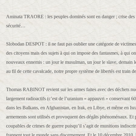
Aminata TRAORE : les peuples dominés sont en danger ; crise des v
sécurité…
Slobodan DESPOT : il ne faut pas oublier une catégorie de victime
des citoyens mais des sujets à qui on impose des fantasmes, à qui on
nouveaux ennemis : un jour le musulman, un jour le slave, demain le
au fil de cette cavalcade, notre propre système de libertés est train
Thomas RABINOT revient sur les armes faites avec des déchets nuclé
largement radioactifs (c’est de l’uranium « appauvri » conservant 60
dans les Balkans, en Afghanistan, en Irak, en Libye, et même en Israë
armements sont utilisés et provoquent des dégâts phénoménaux. Et
coupables de crimes de guerre puisqu’il s’agit de munitions indiscrim
frappent tout le monde sans discernement. Et le 10 décembre 201