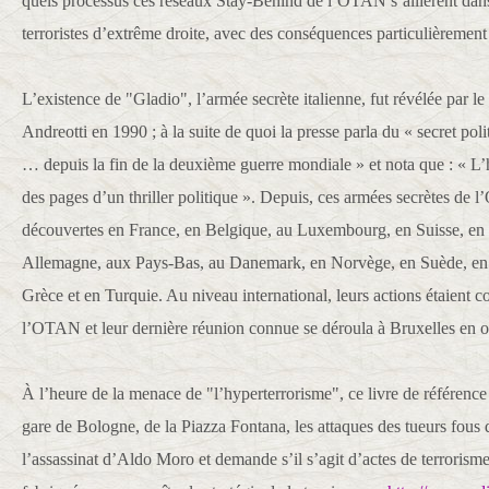
quels processus ces réseaux Stay-Behind de l’OTAN s’allièrent dans
terroristes d’extrême droite, avec des conséquences particulièrement
L’existence de "Gladio", l’armée secrète italienne, fut révélée par l
Andreotti en 1990 ; à la suite de quoi la presse parla du « secret poli
… depuis la fin de la deuxième guerre mondiale » et nota que : « L’hi
des pages d’un thriller politique ». Depuis, ces armées secrètes de
découvertes en France, en Belgique, au Luxembourg, en Suisse, en 
Allemagne, aux Pays-Bas, au Danemark, en Norvège, en Suède, en 
Grèce et en Turquie. Au niveau international, leurs actions étaient 
l’OTAN et leur dernière réunion connue se déroula à Bruxelles en 
À l’heure de la menace de "l’hyperterrorisme", ce livre de référence r
gare de Bologne, de la Piazza Fontana, les attaques des tueurs fous
l’assassinat d’Aldo Moro et demande s’il s’agit d’actes de terrorism