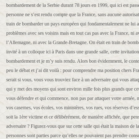
bombardement de la Serbie durant 78 jours en 1999, qui ici est pass
personne ne s’est rendu compte que la France, sans aucune autorisat
train de bombarder un pays européen qui fondamentalement ne lui avai
problèmes avec ses voisins mais en tout cas pas avec la France, ni a
l’Allemagne, ni avec la Grande-Bretagne. On était en train de bombar
invité à un colloque ici à Paris dans une grande salle, cette invitation
bombardement et je m’y suis rendu. Alors bon évidemment, le contex
peu le débat et j’ai dit voilà : pour comprendre ma position chers Fr
serait si vous, vous vous trouviez face à un adversaire qui vous atta
qui y met des moyens qui sont environ mille fois plus grands que c
vous défendre et qui commence, non pas par attaquer votre armée, 
vos casernes, vos écoles, vos ministères, vos rues, vos réserves d’es
soit la 1ère victime et ce délibérément, de manière affichée, que pen
adversaire ? Figurez-vous que sur cette salle qui était la maison de 
personnes sont parties parce qu’elles ne pouvaient pas prendre consc