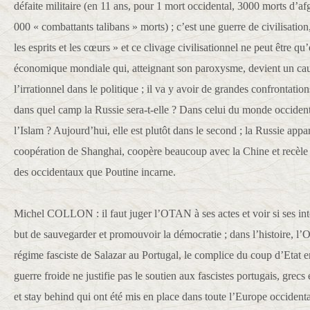
défaite militaire (en 11 ans, pour 1 mort occidental, 3000 morts d’af
000 « combattants talibans » morts) ; c’est une guerre de civilisati
les esprits et les cœurs » et ce clivage civilisationnel ne peut être qu
économique mondiale qui, atteignant son paroxysme, devient un cauc
l’irrationnel dans le politique ; il va y avoir de grandes confrontation
dans quel camp la Russie sera-t-elle ? Dans celui du monde occident
l’Islam ? Aujourd’hui, elle est plutôt dans le second ; la Russie appar
coopération de Shanghai, coopère beaucoup avec la Chine et recèle u
des occidentaux que Poutine incarne.
Michel COLLON : il faut juger l’OTAN à ses actes et voir si ses int
but de sauvegarder et promouvoir la démocratie ; dans l’histoire, l
régime fasciste de Salazar au Portugal, le complice du coup d’Etat
guerre froide ne justifie pas le soutien aux fascistes portugais, grecs 
et stay behind qui ont été mis en place dans toute l’Europe occidenta