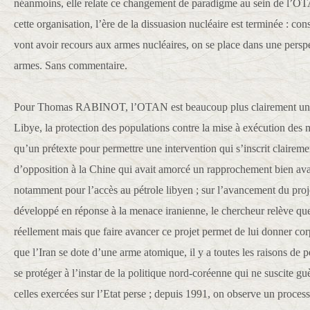
néanmoins, elle relate ce changement de paradigme au sein de l’OT
cette organisation, l’ère de la dissuasion nucléaire est terminée : co
vont avoir recours aux armes nucléaires, on se place dans une perspe
armes. Sans commentaire.
Pour Thomas RABINOT, l’OTAN est beaucoup plus clairement un co
Libye, la protection des populations contre la mise à exécution d
qu’un prétexte pour permettre une intervention qui s’inscrit clairem
d’opposition à la Chine qui avait amorcé un rapprochement bien av
notamment pour l’accès au pétrole libyen ; sur l’avancement du proje
développé en réponse à la menace iranienne, le chercheur relève que
réellement mais que faire avancer ce projet permet de lui donner corp
que l’Iran se dote d’une arme atomique, il y a toutes les raisons de 
se protéger à l’instar de la politique nord-coréenne qui ne suscite g
celles exercées sur l’Etat perse ; depuis 1991, on observe un proces