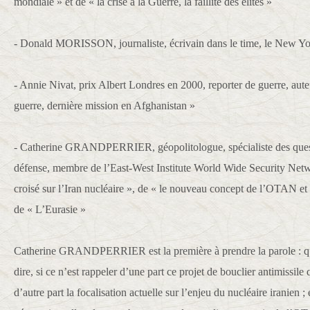
mondiale » et de « la crise à la Guerre, la faillite des élites »
- Donald MORISSON, journaliste, écrivain dans le time, le New Yo
- Annie Nivat, prix Albert Londres en 2000, reporter de guerre, auteu
guerre, dernière mission en Afghanistan »
- Catherine GRANDPERRIER, géopolitologue, spécialiste des questi
défense, membre de l’East-West Institute World Wide Security Netw
croisé sur l’Iran nucléaire », de « le nouveau concept de l’OTAN et 
de « L’Eurasie »
Catherine GRANDPERRIER est la première à prendre la parole : qu
dire, si ce n’est rappeler d’une part ce projet de bouclier antimissile
d’autre part la focalisation actuelle sur l’enjeu du nucléaire iranien ;