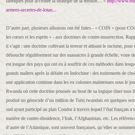
fabriqués pour accroître la stratégie de la tension… »
http://www.edi
armees-secretes-de-lotan...
D’autre part, plusieurs allusions ont été faites - « COIN » (pour C
les cœurs et les esprits » - aux doctrines de contre-insurrection. R
il s’agit : une doctrine cultivant la terreur et attisant le racisme, pour
débouche régulièrement sur des massacres à grande échelle, voire de
est longue des pays qui ont eu à souffrir de ces méthodes dans lesque
grands maîtres après la défaite en Indochine : des traitements de c
une application continue dans les ex colonies maintenues sous le jo
Rwanda où cette doctrine poussée au bout de sa logique (tuer tous 
produit un génocide d’un million de Tutsi rwandais en quelques se
sud ayant participé au plan Condor à travers lequel l’état français a 
matière de contre-dissidence, l’Irak, l’Afghanistan, etc. Les référence
d’autre de l’Atlantique, sont souvent françaises, qu’elles se no