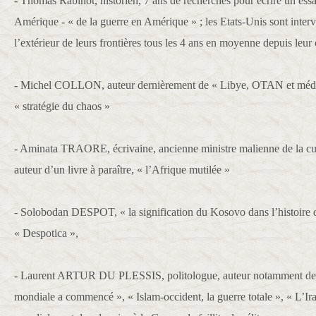
- Thomas Rabinot, historien, 7 ans de recherches pour écrire un essai
Amérique - « de la guerre en Amérique » ; les Etats-Unis sont inter
l’extérieur de leurs frontières tous les 4 ans en moyenne depuis leur 
- Michel COLLON, auteur dernièrement de « Libye, OTAN et médi
« stratégie du chaos »
- Aminata TRAORE, écrivaine, ancienne ministre malienne de la cul
auteur d’un livre à paraître, « l’Afrique mutilée »
- Solobodan DESPOT, « la signification du Kosovo dans l’histoire d
« Despotica »,
- Laurent ARTUR DU PLESSIS, politologue, auteur notamment de «
mondiale a commencé », « Islam-occident, la guerre totale », « L’Ir