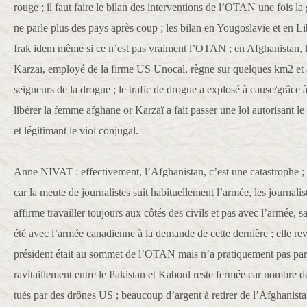
rouge ; il faut faire le bilan des interventions de l’OTAN une fois la
ne parle plus des pays après coup ; les bilan en Yougoslavie et en Li
Irak idem même si ce n’est pas vraiment l’OTAN ; en Afghanistan, le
Karzaï, employé de la firme US Unocal, règne sur quelques km2 et a 
seigneurs de la drogue ; le trafic de drogue a explosé à cause/grâce à 
libérer la femme afghane or Karzaï a fait passer une loi autorisant l
et légitimant le viol conjugal.
Anne NIVAT : effectivement, l’Afghanistan, c’est une catastrophe ; i
car la meute de journalistes suit habituellement l’armée, les journali
affirme travailler toujours aux côtés des civils et pas avec l’armée, sa
été avec l’armée canadienne à la demande de cette dernière ; elle rev
président était au sommet de l’OTAN mais n’a pratiquement pas par
ravitaillement entre le Pakistan et Kaboul reste fermée car nombre de
tués par des drônes US ; beaucoup d’argent à retirer de l’Afghanistan