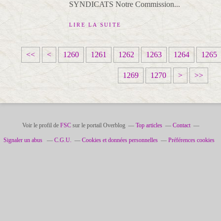
SYNDICATS Notre Commission...
LIRE LA SUITE
1
1
1
1
1
1
<<
<
1260
1261
1262
1263
1264
1265
2
2
2
2
2
2
1
1
1
1
1269
1270
>
>>
0
1
2
3
4
5
2
2
3
4
0
0
0
0
0
0
8
9
0
0
0
0
0
0
Voir le profil de
FSC
sur le portail Overblog
Top articles
Contact
Signaler un abus
C.G.U.
Cookies et données personnelles
Préférences cookies