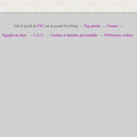
0
1
2
3
4
4
0
0
0
0
0
7
0
Voir le profil de
FSC
sur le portail Overblog
Top articles
Contact
Signaler un abus
C.G.U.
Cookies et données personnelles
Préférences cookies