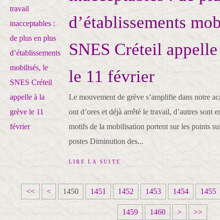
d’établissements mobi
SNES Créteil appelle 
le 11 février
Le mouvement de grève s’amplifie dans notre ac
ont d’ores et déjà arrêté le travail, d’autres sont e
motifs de la mobilisation portent sur les points s
postes Diminution des...
LIRE LA SUITE
1
1
1
1
1
<<
<
1450
1451
1452
1453
1454
1455
4
4
4
4
4
1
1459
1460
>
>>