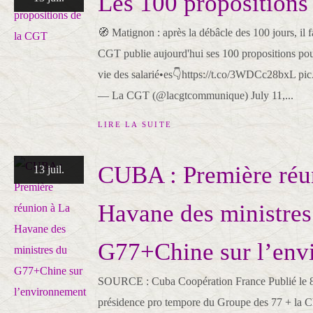
Les 100 propositions
🧭 Matignon : après la débâcle des 100 jours, il 
CGT publie aujourd'hui ses 100 propositions pour
vie des salarié•es👇https://t.co/3WDCc28bxL p
— La CGT (@lacgtcommunique) July 11,...
LIRE LA SUITE
CUBA : Première réu
13 juil.
Havane des ministres
G77+Chine sur l’env
SOURCE : Cuba Coopération France Publié le 8 j
présidence pro tempore du Groupe des 77 + la C