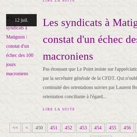
LIRE LA SUITE
Les syndicats à Mati
12 juil.
constat d'un échec de
macroniens
Pas étonnant que Le Point insiste sur l'appréciati
par la secrétaire générale de la CFDT. Qui n'oubl
continuité des orientations suivies par Laurent Be
orientation conciliante à l'égard...
LIRE LA SUITE
4
4
4
4
4
<<
<
450
451
452
453
454
455
456
0
1
2
3
4