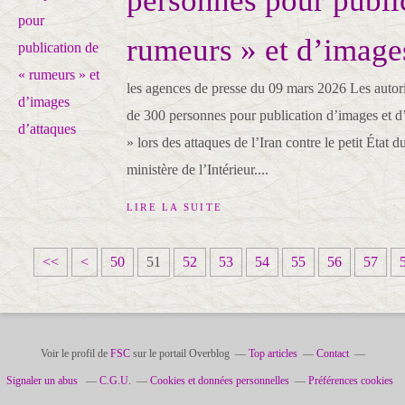
personnes pour publi
rumeurs » et d’image
les agences de presse du 09 mars 2026 Les autori
de 300 personnes pour publication d’images et d
» lors des attaques de l’Iran contre le petit État 
ministère de l’Intérieur....
LIRE LA SUITE
1
2
3
4
<<
<
50
51
52
53
54
55
56
57
0
0
0
0
Voir le profil de
FSC
sur le portail Overblog
Top articles
Contact
Signaler un abus
C.G.U.
Cookies et données personnelles
Préférences cookies