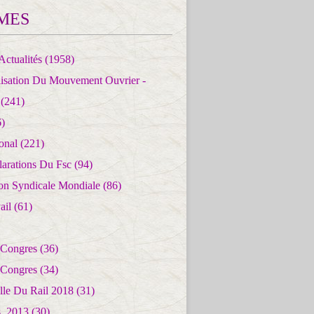
MES
Actualités
(1958)
lisation Du Mouvement Ouvrier -
(241)
)
ional
(221)
larations Du Fsc
(94)
ion Syndicale Mondiale
(86)
ail
(61)
 Congres
(36)
 Congres
(34)
lle Du Rail 2018
(31)
es_2013
(30)