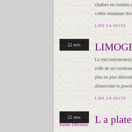
chaînes en continu c
colère montante ttest
LIRE LA SUITE
LIMOGE
22 nov.
Le mécontentement, l
celle de ses soutien
plus en plus détermin
démocratie et procèd
LIRE LA SUITE
L a plat
22 nov.