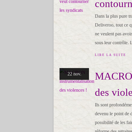
contourn
Dans la plus pure tr
Deliveroo, tout ce 
ne veulent pas avoi
sous leur contrôle. L
LIRE LA SUITE
MACRON 
22 nov.
des viol
Ils sont profondéme
devenu le point de d
possibilité de les fa
réforme des retraite