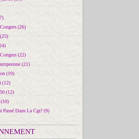
7)
 Congres
(26)
(25)
24)
 Congres
(22)
uropeenne
(21)
ion
(19)
i
(12)
50
(12)
(10)
st Passé Dans La Cgt?
(9)
NNEMENT