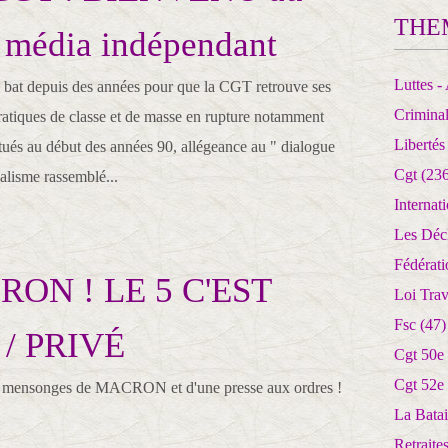
THE
 média indépendant
Luttes - 
e bat depuis des années pour que la CGT retrouve ses
Crimina
pratiques de classe et de masse en rupture notamment
Libertés
ctués au début des années 90, allégeance au " dialogue
Cgt
(236
calisme rassemblé...
Internat
Les Déc
Fédérat
RON ! LE 5 C'EST
Loi Trav
Fsc
(47)
/ PRIVÉ
Cgt 50e
Cgt 52e
 mensonges de MACRON et d'une presse aux ordres !
La Batai
Retrait