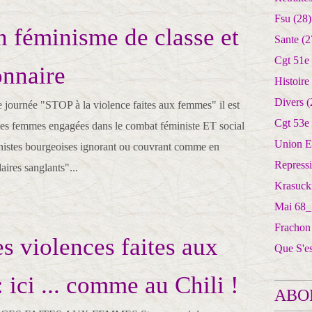
Fsu
(28)
féminisme de classe et
Sante
(2
Cgt 51e
onnaire
Histoire
Divers
(
e journée "STOP à la violence faites aux femmes" il est
Cgt 53e
 des femmes engagées dans le combat féministe ET social
Union E
ministes bourgeoises ignorant ou couvrant comme en
Repress
aires sanglants"...
Krasuck
Mai 68_
Frachon
es violences faites aux
Que S'e
 ici ... comme au Chili !
ABO