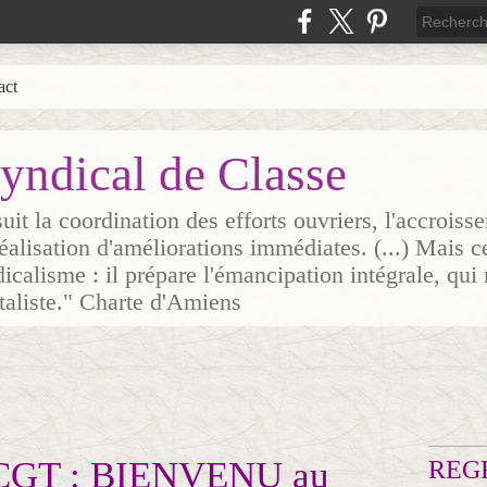
act
yndical de Classe
it la coordination des efforts ouvriers, l'accrois
 réalisation d'améliorations immédiates. (...) Mais c
icalisme : il prépare l'émancipation intégrale, qui 
italiste." Charte d'Amiens
CGT : BIENVENU au
REG