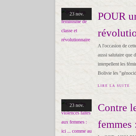
POUR un 
23 nov.
révoluti
A l'occasion de cett
aussi salutaire que
interpellent les fé
Bolivie les "génocid
LIRE LA SUITE
Contre l
23 nov.
femmes :