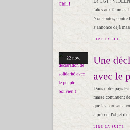
La CGT : VIOLEN
faites aux femmes 
Noustoutes, contre l
s’annonce déjà mass
LIRE LA SUITE
Une décl
22 nov.
avec le 
Dans notre pays les 
masse continuent de 
que les partisans n
à présent l'objet d'un
LIRE LA SUITE