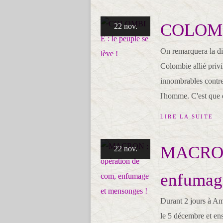
COLOMBIE
22 nov.
On remarquera la di
Colombie allié privi
innombrables contre 
l'homme. C'est que d
LIRE LA SUITE
MACRON 
22 nov.
enfumag
Durant 2 jours à Am
le 5 décembre et en