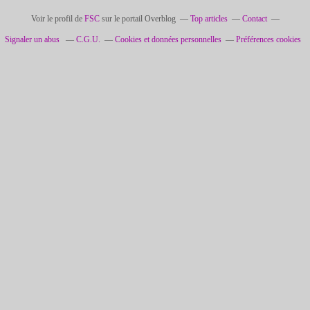
0
0
0
0
0
0
Voir le profil de
FSC
sur le portail Overblog
Top articles
Contact
Signaler un abus
C.G.U.
Cookies et données personnelles
Préférences cookies