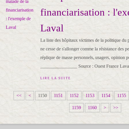
financiarisation : l'e
Laval
La liste des hôpitaux victimes de la politique du
ne cesse de s'allonger comme la résistance des p
réplique de masse personnels, usagers, opinion p
________________ Source : Ouest France Laval:
LIRE LA SUITE
1
1
1
1
1
<<
<
1150
1151
1152
1153
1154
1155
1
1
1
1
1
1
1
1
1
1
1
1159
1160
>
>>
0
1
2
3
4
1
1
1
2
3
4
0
0
0
0
0
7
8
9
0
0
0