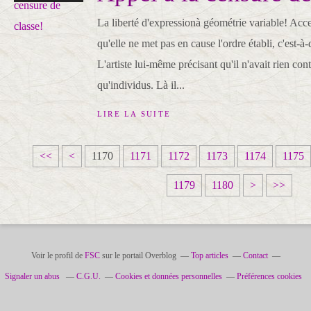
La liberté d'expressionà géométrie variable! Acce
qu'elle ne met pas en cause l'ordre établi, c'est-à
L'artiste lui-même précisant qu'il n'avait rien cont
qu'individus. Là il...
LIRE LA SUITE
1
1
1
1
1
1
1
<<
<
1170
1171
1172
1173
1174
1175
1
1
1
1
1
1
1
1
1
1
1
1179
1180
>
>>
0
1
2
3
4
5
6
1
2
3
4
0
0
0
0
0
0
0
9
0
0
0
0
0
0
0
Voir le profil de
FSC
sur le portail Overblog
Top articles
Contact
Signaler un abus
C.G.U.
Cookies et données personnelles
Préférences cookies