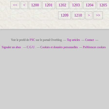
<<
<
1200
1201
1202
1203
1204
1205
1
1
1
1
1
1
1
1
1
1
1209
1210
>
>>
2
2
2
2
2
2
2
2
3
4
2
3
4
5
6
7
8
9
0
0
0
0
0
0
0
0
0
0
0
0
Voir le profil de
FSC
sur le portail Overblog
Top articles
Contact
Signaler un abus
C.G.U.
Cookies et données personnelles
Préférences cookies