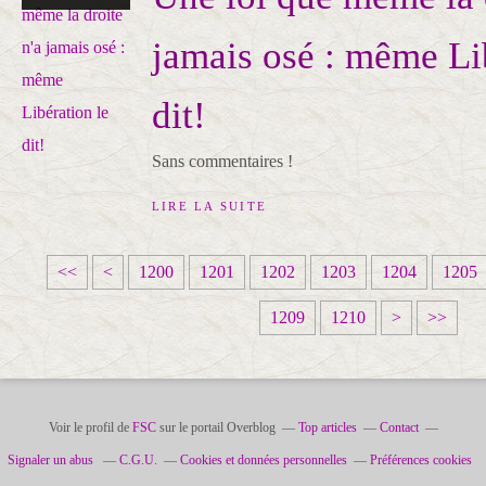
jamais osé : même Li
dit!
Sans commentaires !
LIRE LA SUITE
<<
<
1200
1201
1202
1203
1204
1205
1
1
1
1
1
1
1
1
1
1
1209
1210
>
>>
2
2
2
2
2
2
2
2
3
4
2
3
4
5
6
7
8
9
0
0
0
0
0
0
0
0
0
0
0
0
Voir le profil de
FSC
sur le portail Overblog
Top articles
Contact
Signaler un abus
C.G.U.
Cookies et données personnelles
Préférences cookies