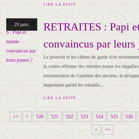
LIRE LA SUITE
RETRAITES : Papi e
29 janv.
convaincus par leurs 
Le pouvoir et les chiens de garde n'en reviennen
la contre-réforme des retraites toutes les enquêtes
retournement de l'opinion des anciens, la désappr
majoritaire parmi les retraités...
LIRE LA SUITE
5
5
<<
<
520
521
522
523
524
525
526
0
1
>
>>
0
0