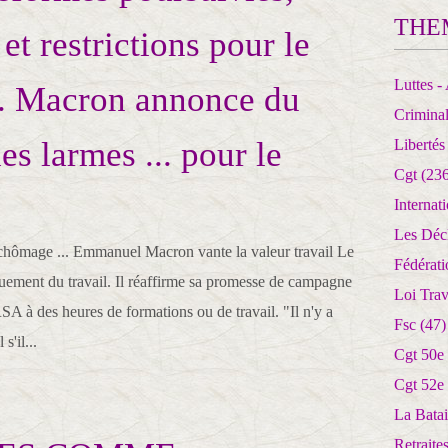
THE
 et restrictions pour le
Luttes - 
.. Macron annonce du
Crimina
es larmes ... pour le
Libertés
Cgt
(236
Internat
Les Déc
e chômage ... Emmanuel Macron vante la valeur travail Le
Fédérat
guement du travail. Il réaffirme sa promesse de campagne
Loi Trav
SA à des heures de formations ou de travail. "Il n'y a
Fsc
(47)
s'il...
Cgt 50e
Cgt 52e
La Batai
Retrait