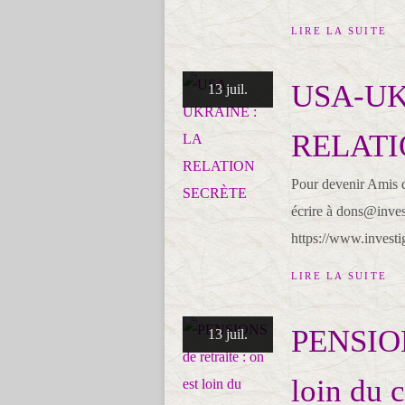
LIRE LA SUITE
USA-UK
13 juil.
RELATI
Pour devenir Amis d'I
écrire à dons@invest
https://www.investig
LIRE LA SUITE
PENSIONS
13 juil.
loin du 