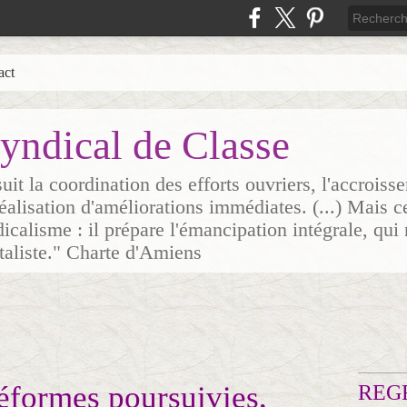
act
yndical de Classe
it la coordination des efforts ouvriers, l'accrois
 réalisation d'améliorations immédiates. (...) Mais c
icalisme : il prépare l'émancipation intégrale, qui 
italiste." Charte d'Amiens
éformes poursuivies,
REG