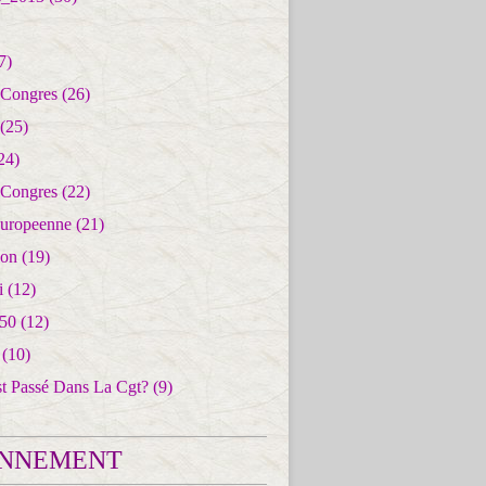
7)
 Congres
(26)
(25)
24)
 Congres
(22)
uropeenne
(21)
ion
(19)
i
(12)
50
(12)
(10)
st Passé Dans La Cgt?
(9)
NNEMENT