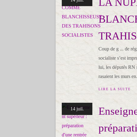
LA NU
BLANCH
TRAHIS
Coup de g ... de rég
socialiste s’est im
lui, les députés RN 
rasaient les murs en.
LIRE LA SUITE
Enseigne
14 juil.
préparat