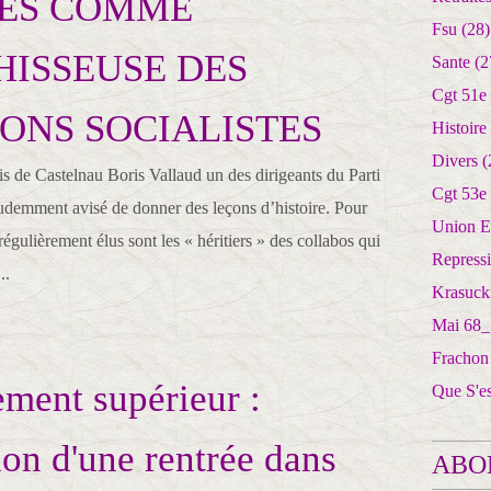
PES COMME
Fsu
(28)
ISSEUSE DES
Sante
(2
Cgt 51e
ONS SOCIALISTES
Histoire
Divers
(
is de Castelnau Boris Vallaud un des dirigeants du Parti
Cgt 53e
prudemment avisé de donner des leçons d’histoire. Pour
Union E
régulièrement élus sont les « héritiers » des collabos qui
Repress
..
Krasuck
Mai 68_
Frachon
ment supérieur :
Que S'e
ion d'une rentrée dans
ABO