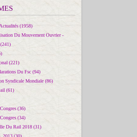
MES
Actualités
(1958)
lisation Du Mouvement Ouvrier -
(241)
)
ional
(221)
larations Du Fsc
(94)
ion Syndicale Mondiale
(86)
ail
(61)
 Congres
(36)
 Congres
(34)
lle Du Rail 2018
(31)
es_2013
(30)