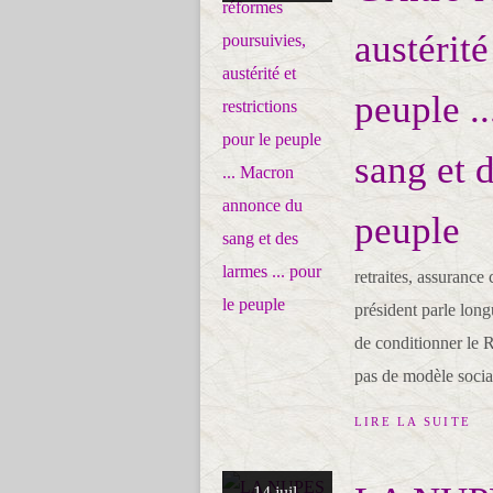
austérité
peuple .
sang et d
peuple
retraites, assuranc
président parle lon
de conditionner le R
pas de modèle social 
LIRE LA SUITE
14 juil.