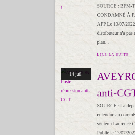
SOURCE : BFM-
CONDAMNÉ À PA
AFP Le 13/07/2022 I
distributeur n'a pa
plan...
LIRE LA SUITE
AVEYRON
14 juil.
anti-CG
SOURCE : La dépêc
entendue au commiss
soutenu Laurence C
Publié le 13/07/2022