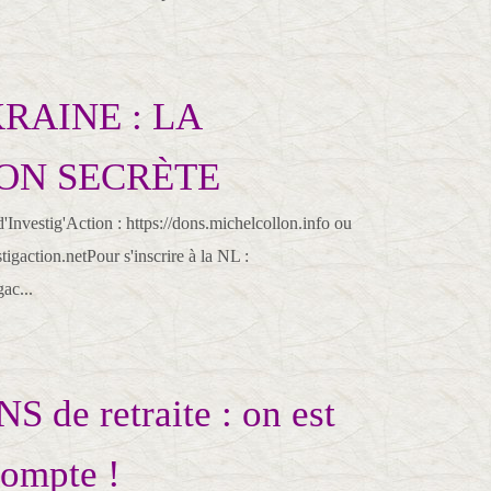
RAINE : LA
ON SECRÈTE
nvestig'Action : https://dons.michelcollon.info​​​​​ ou
igaction.netPour s'inscrire à la NL :
ac...
 de retraite : on est
compte !