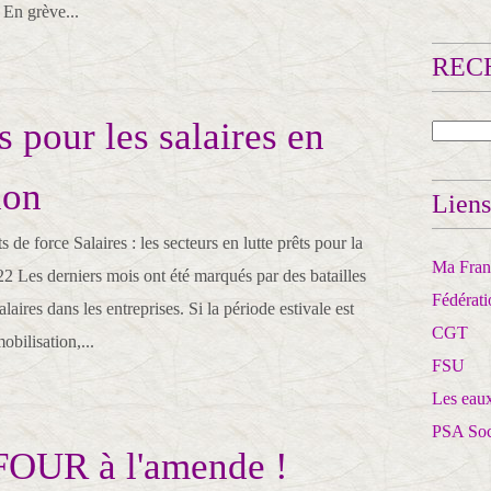
 En grève...
RECH
s pour les salaires en
ion
Liens
 force Salaires : les secteurs en lutte prêts pour la
Ma Franc
022 Les derniers mois ont été marqués par des batailles
Fédérat
laires dans les entreprises. Si la période estivale est
CGT
obilisation,...
FSU
Les eaux
PSA So
UR à l'amende !