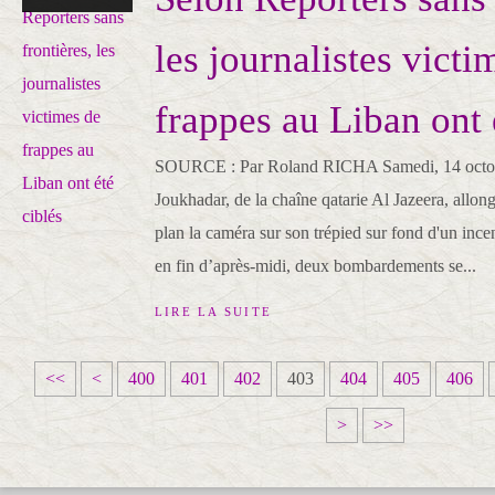
les journalistes victi
frappes au Liban ont 
SOURCE : Par Roland RICHA Samedi, 14 octo
Joukhadar, de la chaîne qatarie Al Jazeera, allong
plan la caméra sur son trépied sur fond d'un ince
en fin d’après-midi, deux bombardements se...
LIRE LA SUITE
<<
<
400
401
402
403
404
405
406
>
>>