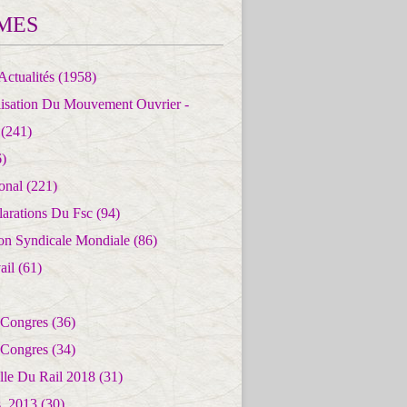
MES
Actualités
(1958)
lisation Du Mouvement Ouvrier -
(241)
)
ional
(221)
larations Du Fsc
(94)
ion Syndicale Mondiale
(86)
ail
(61)
 Congres
(36)
 Congres
(34)
lle Du Rail 2018
(31)
es_2013
(30)