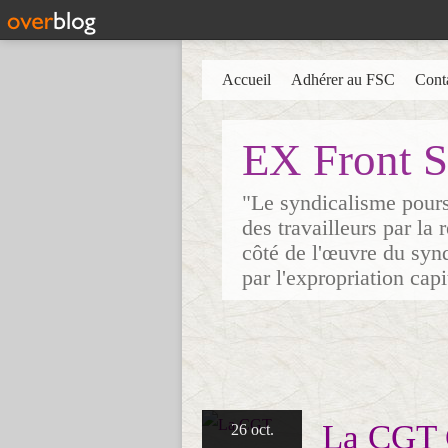
Accueil
Adhérer au FSC
Cont
EX Front S
"Le syndicalisme poursu
des travailleurs par la
côté de l'œuvre du synd
par l'expropriation cap
La CGT C
26 oct.