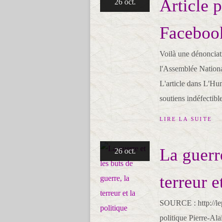
Article 
26 oct.
Faceboo
Voilà une dénonciati
l'Assemblée National
L'article dans L'Hu
soutiens indéfectibl
LIRE LA SUITE
La guerre
26 oct.
terreur e
SOURCE : http://lepc
politique Pierre-Al