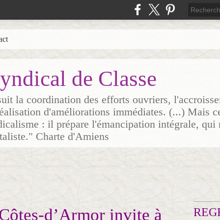
act
yndical de Classe
it la coordination des efforts ouvriers, l'accrois
 réalisation d'améliorations immédiates. (...) Mais c
icalisme : il prépare l'émancipation intégrale, qui 
italiste." Charte d'Amiens
ôtes-d’Armor invite à
REG