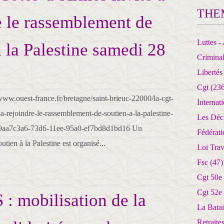
THE
e le rassemblement de
Luttes - 
à la Palestine samedi 28
Crimina
Libertés
Cgt
(236
w.ouest-france.fr/bretagne/saint-brieuc-22000/la-cgt-
Internat
a-rejoindre-le-rassemblement-de-soutien-a-la-palestine-
Les Déc
-9aa7c3a6-73d6-11ee-95a0-ef7bd8d1bd16 Un
Fédérat
tien à la Palestine est organisé...
Loi Trav
Fsc
(47)
Cgt 50e
Cgt 52e
 mobilisation de la
La Batai
Retrait