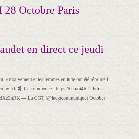
28 Octobre Paris
audet en direct ce jeudi
le mouvement et les femmes en lutte ont été réprimé !
n twitch 🔴 Ça commence ! https://t.co/oi4RTJ9vfo
56OdXz3nRK — La CGT (@lacgtcommunique) October