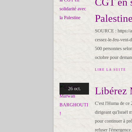
CGT en s
Palestin
SOURCE : https://am
cessez-le-feu-vent-d
500 personnes selon
octobre pour demand
LIRE LA SUITE
Libére
26 oct.
C'est l'Huma de ce 2
dirigeant qu'Israël 
pour continuer à pré
refuser l'émergence.