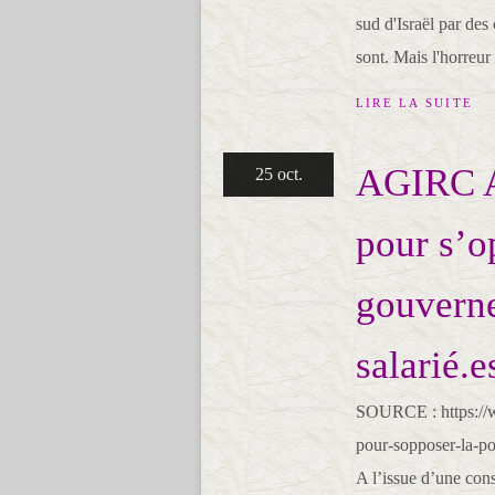
sud d'Israël par de
sont. Mais l'horreur e
LIRE LA SUITE
AGIRC A
25 oct.
pour s’o
gouverne
salarié.e
SOURCE : https://w
pour-sopposer-la-po
A l’issue d’une cons