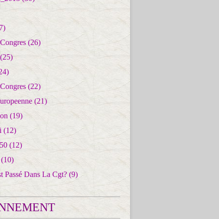
7)
 Congres
(26)
(25)
24)
 Congres
(22)
uropeenne
(21)
ion
(19)
i
(12)
50
(12)
(10)
st Passé Dans La Cgt?
(9)
NNEMENT