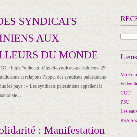
RECH
DES SYNDICATS
INIENS AUX
ILLEURS DU MONDE
Liens
 : https://unitecgt.fr/appel-syndicats-palestiniens/ 25
Ma Franc
aduisons et relayons l’appel des syndicats palestiniens
Fédérat
ous les pays : « Les syndicats palestiniens appellent la
CGT
nationale...
FSU
Les eaux
PSA So
idarité : Manifestation