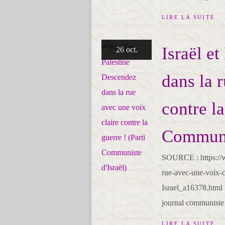
LIRE LA SUITE
Israël e
26 oct.
dans la 
contre la
Communis
SOURCE : https://
rue-avec-une-voix-c
Israel_a16378.html 
journal communiste 
LIRE LA SUITE