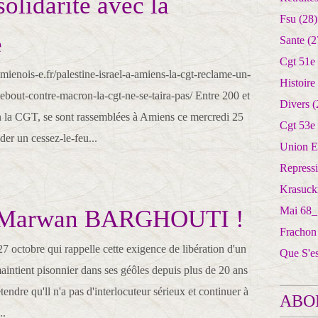
olidarité avec la
Fsu
(28)
e
Sante
(2
Cgt 51e
ienois-e.fr/palestine-israel-a-amiens-la-cgt-reclame-un-
Histoire
ebout-contre-macron-la-cgt-ne-se-taira-pas/ Entre 200 et
Divers
(
 la CGT, se sont rassemblées à Amiens ce mercredi 25
Cgt 53e
er un cessez-le-feu...
Union E
Repress
Krasuck
Mai 68_
z Marwan BARGHOUTI !
Frachon
7 octobre qui rappelle cette exigence de libération d'un
Que S'e
maintient pisonnier dans ses géôles depuis plus de 20 ans
tendre qu'll n'a pas d'interlocuteur sérieux et continuer à
ABO
..