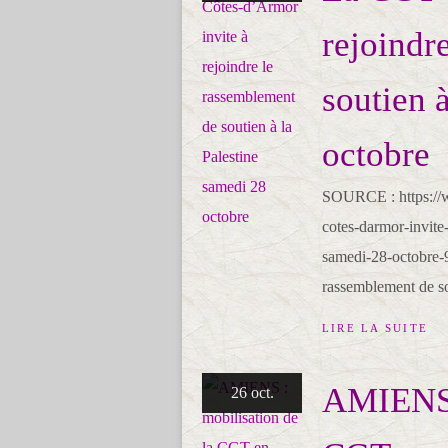
rejoindr
soutien 
octobre
SOURCE : https://ww
cotes-darmor-invite-
samedi-28-octobre
rassemblement de sou
LIRE LA SUITE
AMIENS :
26 oct.