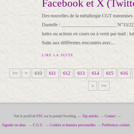
Facebook et X (Twitt
Des nouvelles de la métallurgie CGT transmises
Danielle : _______________________ N°33/22 F
luttes ou actions en cours ou à venir par mail : l
Suite aux différentes rencontres avec...
LIRE LA SUITE
6
<<
<
610
611
612
613
614
615
616
0
>
>>
0
Voir le profil de
FSC
sur le portail Overblog
Top articles
Contact
Signaler un abus
C.G.U.
Cookies et données personnelles
Préférences cookies