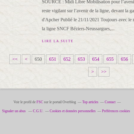
SOURCE : Midi Libre Mobilisation pour l’aveni
reste vigilant sur l’avenir de la ligne, devant la g
d'Apcher Publié le 21/11/2021 Toujours avec le m
la ligne SNCF Béziers-Neussargues,...
LIRE LA SUITE
6
6
6
6
6
<<
<
650
651
652
653
654
655
656
0
1
2
3
4
>
>>
0
0
0
0
0
Voir le profil de
FSC
sur le portail Overblog
Top articles
Contact
Signaler un abus
C.G.U.
Cookies et données personnelles
Préférences cookies